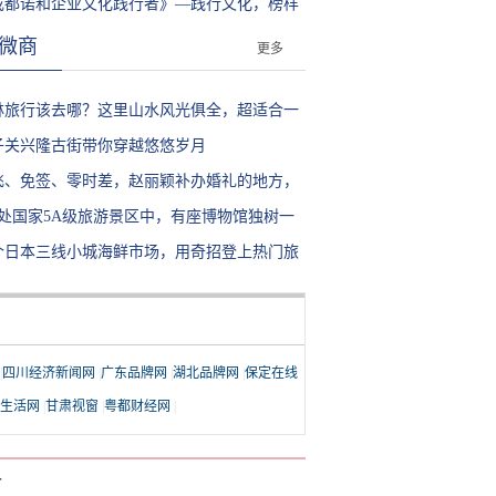
以放心买了？
成都诺和企业文化践行者》—践行文化，榜样
量
微商
更多
林旅行该去哪？这里山水风光俱全，超适合一
人独自旅行
子关兴隆古街带你穿越悠悠岁月
飞、免签、零时差，赵丽颖补办婚礼的地方，
然如此有魅力
80处国家5A级旅游景区中，有座博物馆独树一
，其中故事不简单
个日本三线小城海鲜市场，用奇招登上热门旅
地
|
四川经济新闻网
|
广东品牌网
|
湖北品牌网
|
保定在线
生活网
|
甘肃视窗
|
粤都财经网
|
T