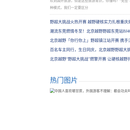
欢到国外旅游，但是这些旅游常识，你懂吗？“免签”
种模式，我们一定要区分
野超大挑战火热开赛 越野硬核实力扎根重庆
潮流东莞燃情冬至！北京越野野超东莞站BJ4
力圈粉
北京越野「你行你上」野超镇江站开赛 携手
开野
百名车主同行，生日同庆，北京越野野超大
美收官
北京越野“野超大挑战”燃擎开赛 让硬核越野
热门图片