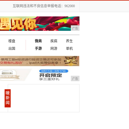
互联网违法和不良信息举报电话：962000
广告
楼盘
微商
疾病
养生
出国
手游
网游
单机
广告