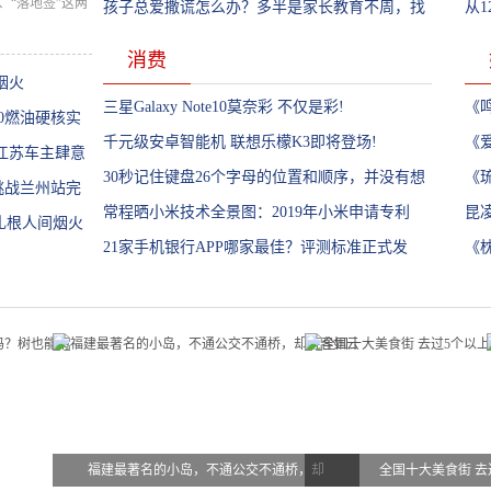
、“落地签”这两
教育从娃娃抓起
孩子总爱撒谎怎么办？多半是家长教育不周，找
从1
对方法是关键
机，
消费
烟火
三星Galaxy Note10莫奈彩 不仅是彩!
《
0燃油硬核实
千元级安卓智能机 联想乐檬K3即将登场!
生
《
江苏车主肆意
30秒记住键盘26个字母的位置和顺序，并没有想
超
《
挑战兰州站完
象的那么难，看我的!
常程晒小米技术全景图：2019年小米申请专利
虐
昆
扎根人间烟火
33000件!
21家手机银行APP哪家最佳？评测标准正式发
的
《
布!
大
福建最著名的小岛，不通公交不通桥，却
全国十大美食街 去