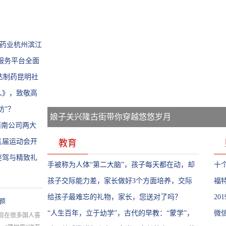
通药业杭州滨江
服务平台全面
达制药昆明社
人》，致敬高
防”？
娘子关兴隆古街带你穿越悠悠岁月
西南公司两大
五届运动会开
教育
座驾与精致礼
手被称为人体“第二大脑”，孩子每天都在动，却
十个
很少进行系统训练
孩子交际能力差，家长做好3个方面培养，交际
美照
福特
远超同龄人
给孩子最难忘的礼物，家长，您送对了吗？
2
题
“人生百年，立于幼学”，古代的早教：“蒙学”，
新
微
现在很多国人喜