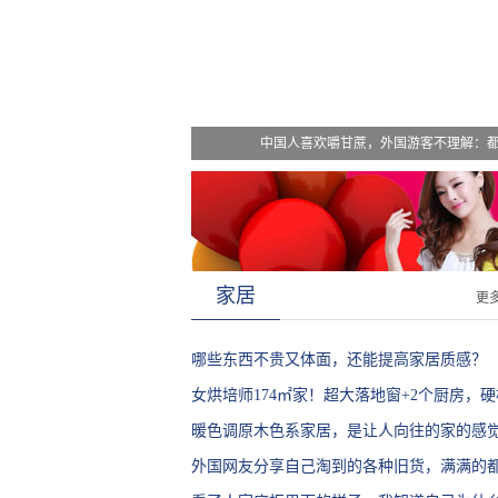
中国人喜欢嚼甘蔗，外国游客不理解：
家居
更
哪些东西不贵又体面，还能提高家居质感？
女烘培师174㎡家！超大落地窗+2个厨房，硬
装修就是它了
暖色调原木色系家居，是让人向往的家的感
外国网友分享自己淘到的各种旧货，满满的