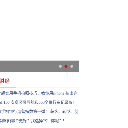
财经
超实用手机拍照技巧，教你用iPhone 拍出完
片!
F150 安卓竖屏导航和360全景行车记录仪!
019手机银行运营指数第一弹： 获客、转型、创
、场景成高频词!
信和QQ哪个更好？我选择它！你呢？!