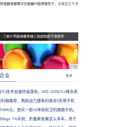
道”，花海繁盛树木
了解一下欧洲菜市场，比国内的干净整齐
世界10大著名建筑物，故宫上榜，第一
广告
企业
更多
5G技术加速终端落地，IMT-2020(5G)峰会表
高通优秀工程师
戏利器推荐：两款战力爆表的骁龙8至尊手机
算5000元，想买一部AI体验前卫的旗舰手机，
的选吗？
Magic V6评测：折叠屏发展这么多年，终于