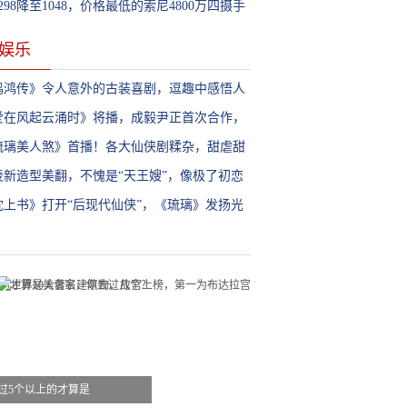
298降至1048，价格最低的索尼4800万四摄手
拥有6+64GB配置!
娱乐
鸣鸿传》令人意外的古装喜剧，逗趣中感悟人
，开启喜剧新模式
爱在风起云涌时》将播，成毅尹正首次合作，
期待
琉璃美人煞》首播！各大仙侠剧糅杂，甜虐甜
的，希望不要太虐
凌新造型美翻，不愧是“天王嫂”，像极了初恋
感觉
枕上书》打开“后现代仙侠”，《琉璃》发扬光
，放大爱而不得
过5个以上的才算是