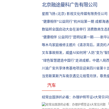
北京融途曼科广告有限公司
星图飞扬 (北京) 影视文化传媒有限责任公司
“健康相伴*公益同行”杭州站第一期 成都海
社区健康公益科普活动
数镒邦全国启动大会在渝举行 消费数商生态
启航
“健康相伴 公益同行”昆明站第一期——新华
区健康科普公益活动
啄木鸟家庭维修主题片《清凉背后，滚烫的
温下的坚守
叉车事故频发，威盛AI如何将“人防”变为“智
“绿色智慧建造中国行”走进成都，中建八局
项目引关注
川渝广安共享体育基地项目迎来四川省第十
幕式
当劳斯莱斯汽车南京遇见元祖雪月饼，尊贵
品的相遇
汽车
经常出国游的必看：办理护照签证4大常见问