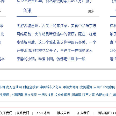
么养
从1298降至1048，价格最低的索尼4800万四摄手
可
《
机，拥有6+64GB配置!
力
商讯
多
更多
你
冬游古城惠州，舌尖上的东江菜，美食中品味东坡
桂
东北
文化
阿维尼翁：火车站到断桥途中的餐厅，藏在一栋老
个
娘
景
学校里
疫情解除后，这15个城市告诉你中国有多美，一个
直
都别放过
旺苍水清坝的樱花又开了，与往年一样惊艳迷人
竟
2
是本
宁静的小镇，唯爱中国，仿佛走进画中一般
帜
这
游
市网
|
南方企业网
|
财经全搜索
|
中国城市文化网
|
承德大德网
|
完美潮流
|
中国产业观察网
生活网
|
上海视窗
|
重庆视窗
|
一点科技网
|
文化中国网
|
潮州网
|
陕西之声
|
合肥热线
|
兰州
关于我们
|
联系我们
|
XML地图
|
版权声明
|
加入我们
|
网站地图
TX