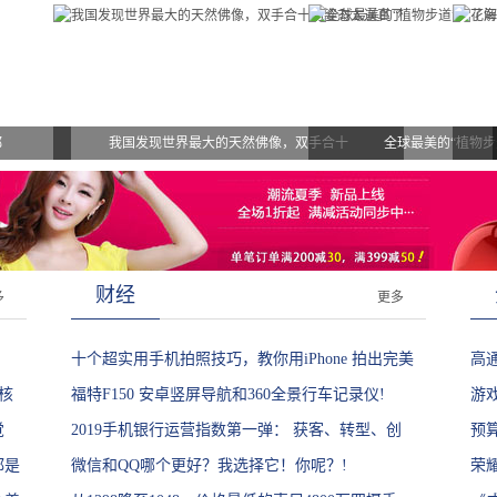
都
我国发现世界最大的天然佛像，双手合十
全球最美的“植物步
财经
多
更多
十个超实用手机拍照技巧，教你用iPhone 拍出完美
高通
核
照片!
福特F150 安卓竖屏导航和360全景行车记录仪!
彰
游
觉
2019手机银行运营指数第一弹： 获客、转型、创
预
都是
新、场景成高频词!
微信和QQ哪个更好？我选择它！你呢？!
有
荣耀