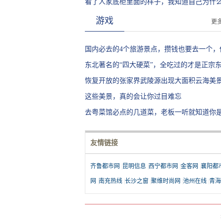
故事和惊喜呀
看了人家底柜里面的样子，我知道自己为什
不好了
游戏
更
国内必去的4个旅游景点，攒钱也要去一个，
打算去哪个？
东北著名的“四大硬菜”，全吃过的才是正宗
人，少一样都不行
恢复开放的张家界武陵源出现大面积云海美
这些美景，真的会让你过目难忘
去粤菜馆必点的几道菜，老板一听就知道你
地人，就不敢坑你了
友情链接
齐鲁都市网
|
昆明信息
|
西宁都市网
|
金客网
|
襄阳都
网
|
南充热线
|
长沙之窗
|
聚维时尚网
|
池州在线
|
青海