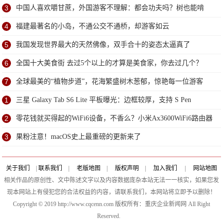
3
中国人喜欢嚼甘蔗，外国游客不理解：都会功夫吗？树也能啃
4
福建最著名的小岛，不通公交不通桥，却游客如云
5
我国发现世界最大的天然佛像，双手合十的姿态太逼真了
6
全国十大美食街 去过5个以上的才算是美食家，你去过几个？
7
全球最美的“植物步道”，花海繁盛树木葱郁，惊艳每一位游客
1
三星 Galaxy Tab S6 Lite 平板曝光：边框较厚，支持 S Pen
2
零花钱就买得起的WiFi6设备，不香么？小米Ax3600WiFi6路由器
评测
3
果粉注意！macOS史上最重磅的更新来了
关于我们
|
联系我们
|
老版地图
|
版权声明
|
加入我们
|
网站地图
相关作品的原创性、文中陈述文字以及内容数据庞杂本站无法一一核实，如果您发
现本网站上有侵犯您的合法权益的内容，请联系我们，本网站将立即予以删除！
Copyright © 2019 http://www.cqcenn.com 版权所有：重庆企业新闻网 All Right
Reserved.