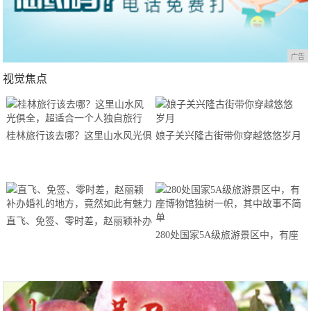
广告
视觉焦点
桂林旅行该去哪？这里山水风光俱
娘子关兴隆古街带你穿越悠悠岁月
全，超适合一个人独自旅行
直飞、免签、零时差，赵丽颖补办
280处国家5A级旅游景区中，有座
婚礼的地方，竟然如此有魅力
博物馆独树一帜，其中故事不简单