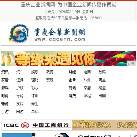
重庆企业新闻网_为中国企业新闻传播作贡献
今天是：2026年8月9日 星期日
互联网违法和不良信息举报电话：962000
广告
资讯
汽车
娱乐
教育
财经
电商
数码
家居
证券
理财
宏观
企业
八卦
明星
游戏
护肤
彩妆
商讯
家居
楼盘
时尚
导购
评测
消费
课程
出国
微商
疾病
养生
手游
网游
单机