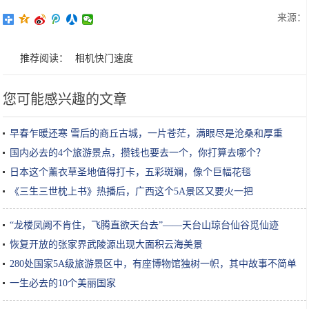
来源：
推荐阅读：
相机快门速度
您可能感兴趣的文章
早春乍暖还寒 雪后的商丘古城，一片苍茫，满眼尽是沧桑和厚重
国内必去的4个旅游景点，攒钱也要去一个，你打算去哪个？
日本这个薰衣草圣地值得打卡，五彩斑斓，像个巨幅花毯
《三生三世枕上书》热播后，广西这个5A景区又要火一把
“龙楼凤阙不肯住，飞腾直欲天台去”——天台山琼台仙谷觅仙迹
恢复开放的张家界武陵源出现大面积云海美景
280处国家5A级旅游景区中，有座博物馆独树一帜，其中故事不简单
一生必去的10个美丽国家