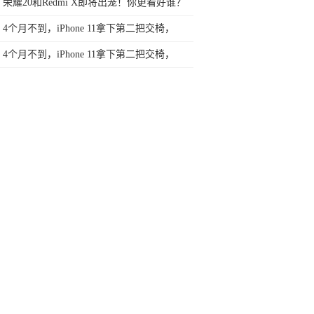
郁，惊艳每一位游客
荣耀20和Redmi X即将出笼！你更看好谁？
4个月不到，iPhone 11拿下第二把交椅，
2019年畅销手机放榜
4个月不到，iPhone 11拿下第二把交椅，
2019年畅销手机放榜
其中故事不简单