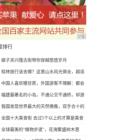
广告
度排行
娘子关兴隆古街带你穿越悠悠岁月
桂林旅行该去哪？这里山水风光俱全，超适
合一个人独自旅行
中国人喜欢嚼甘蔗，外国游客不理解：都会
功夫吗？树也能啃
福建最著名的小岛，不通公交不通桥，却游
客如云
我国发现世界最大的天然佛像，双手合十的
姿态太逼真了
全国十大美食街 去过5个以上的才算是美食
家，你去过几个？
全球最美的“植物步道”，花海繁盛树木葱