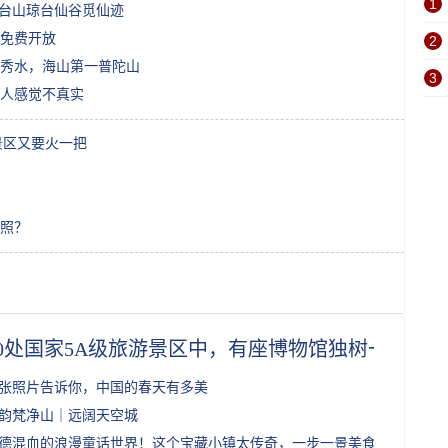
1
天台山琼台仙谷觅仙迹
免费开放
2
秀水，海山第一普陀山
3
人感觉不真实
景区又要火一把
拍照？
80处国家5A级旅游景区中，有座博物馆独树一帜，
0张照片告诉你，中国的春天有多美
韵梵净山｜远阔天空城
德混血的浪漫童话世界！这个宝藏小镇太传奇，一步一景美食多