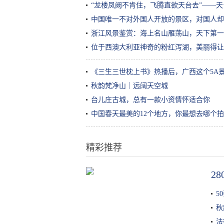
“龙楼凤阙不肯住，飞腾直欲天台去”——
中国唯一不对外国人开放的景区，对国人却
浙江风景鉴赏：海上名山雁荡山，天下第一
位于西澳大利亚神奇的粉红泻湖，美丽得让
《三生三世枕上书》热播后，广西这个5A
秋韵梵净山｜远阔天空城
台儿庄古城，总有一款小资情怀适合你
中国春天最美的12个地方，你最想去哪个
精彩推荐
2
位于西澳大利亚神奇的粉红泻湖，
美丽得让人感觉不真实
5
秋
法