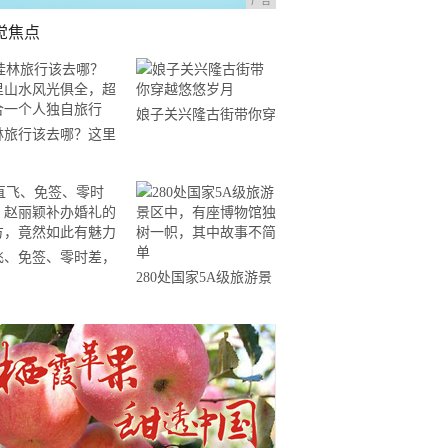
广告
觉焦点
娘子关兴隆古街带你穿
林旅行该去哪？这里
越悠悠岁月
水风光俱全，超适合
个人独自旅行
飞、免签、零时差，
280处国家5A级旅游景
丽颖补办婚礼的地
区中，有座博物馆独树
，竟然如此有魅力
一帜，其中故事不简单