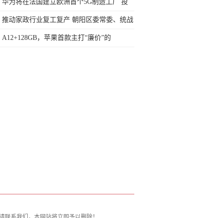
郁，惊艳每一位游客
华为将在法国建立欧洲首个5G制造工厂 投
资超2亿欧元
推动家政行业复工复产 朝阳区委常委、统战
部长暴剑调研管家帮
A12+128GB，苹果首款主打“廉价”的
iPhone，已不足5K
请联系我们，本网站将立即予以删除！