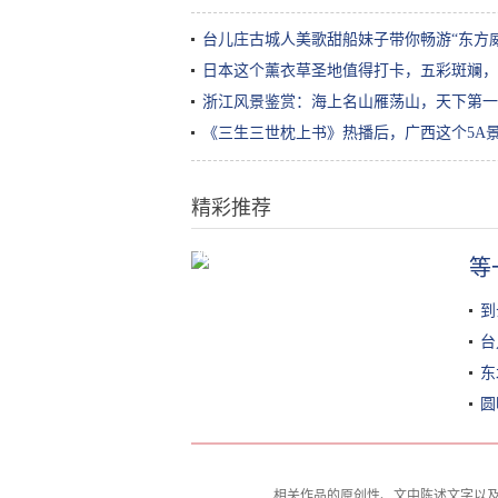
台儿庄古城人美歌甜船妹子带你畅游“东方
日本这个薰衣草圣地值得打卡，五彩斑斓，
浙江风景鉴赏：海上名山雁荡山，天下第一
《三生三世枕上书》热播后，广西这个5A
精彩推荐
娘子关兴隆古街带你穿越悠悠岁月
等
到
台
东
圆
相关作品的原创性、文中陈述文字以