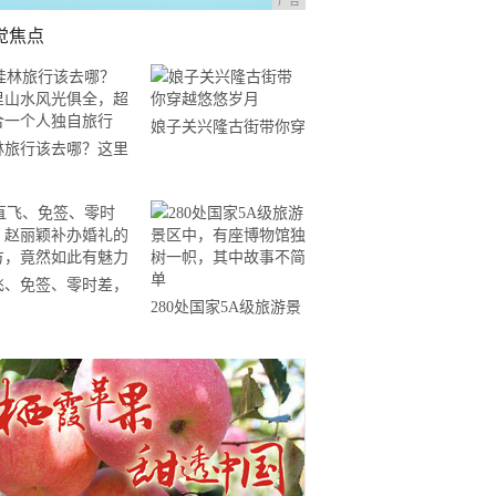
广告
觉焦点
娘子关兴隆古街带你穿
林旅行该去哪？这里
越悠悠岁月
水风光俱全，超适合
个人独自旅行
飞、免签、零时差，
280处国家5A级旅游景
丽颖补办婚礼的地
区中，有座博物馆独树
，竟然如此有魅力
一帜，其中故事不简单