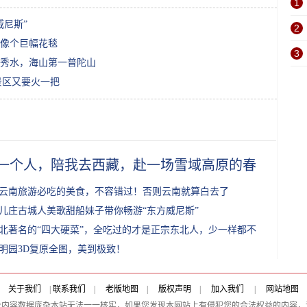
1
威尼斯”
2
像个巨幅花毯
3
秀水，海山第一普陀山
景区又要火一把
一个人，陪我去西藏，赴一场雪域高原的春暖花开
云南旅游必吃的美食，不容错过！否则云南就算白去了
儿庄古城人美歌甜船妹子带你畅游“东方威尼斯”
北著名的“四大硬菜”，全吃过的才是正宗东北人，少一样都不行
明园3D复原全图，美到极致！
关于我们
|
联系我们
|
老版地图
|
版权声明
|
加入我们
|
网站地图
及内容数据庞杂本站无法一一核实，如果您发现本网站上有侵犯您的合法权益的内容，