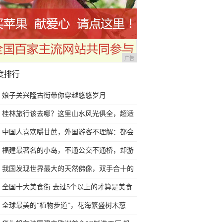
广告
度排行
娘子关兴隆古街带你穿越悠悠岁月
桂林旅行该去哪？这里山水风光俱全，超适
合一个人独自旅行
中国人喜欢嚼甘蔗，外国游客不理解：都会
功夫吗？树也能啃
福建最著名的小岛，不通公交不通桥，却游
客如云
我国发现世界最大的天然佛像，双手合十的
姿态太逼真了
全国十大美食街 去过5个以上的才算是美食
家，你去过几个？
全球最美的“植物步道”，花海繁盛树木葱