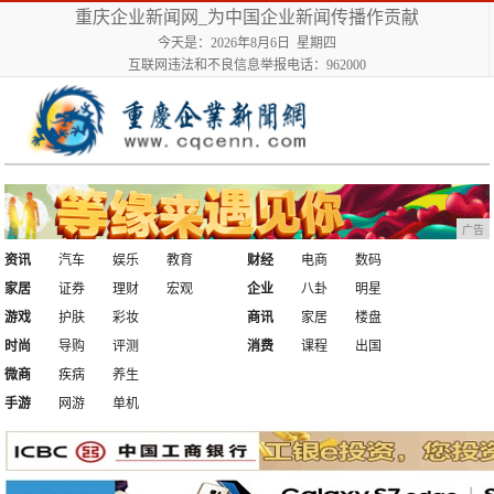
重庆企业新闻网_为中国企业新闻传播作贡献
今天是：2026年8月6日 星期四
互联网违法和不良信息举报电话：962000
广告
资讯
汽车
娱乐
教育
财经
电商
数码
家居
证券
理财
宏观
企业
八卦
明星
游戏
护肤
彩妆
商讯
家居
楼盘
时尚
导购
评测
消费
课程
出国
微商
疾病
养生
手游
网游
单机