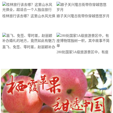
桂林旅行该去哪？这里山水风光俱
娘子关兴隆古街带你穿越悠悠岁月
全，超适合一个人独自旅行
直飞、免签、零时差，赵丽颖补办
280处国家5A级旅游景区中，有座
婚礼的地方，竟然如此有魅力
博物馆独树一帜，其中故事不简单