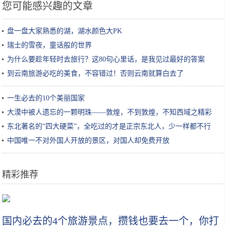
您可能感兴趣的文章
盘一盘大家熟悉的湖，湖水颜色大PK
瑞士的雪夜，童话般的世界
为什么要趁年轻时去旅行？这80句心里话，是我见过最好的答案
到云南旅游必吃的美食，不容错过！否则云南就算白去了
一生必去的10个美丽国家
大漠中被人遗忘的一颗明珠——敦煌，不到敦煌，不知西域之精彩
东北著名的“四大硬菜”，全吃过的才是正宗东北人，少一样都不行
中国唯一不对外国人开放的景区，对国人却免费开放
精彩推荐
位于西澳大利亚神奇的粉红泻湖，美丽得让人感觉不真实
国内必去的4个旅游景点，攒钱也要去一个，你打