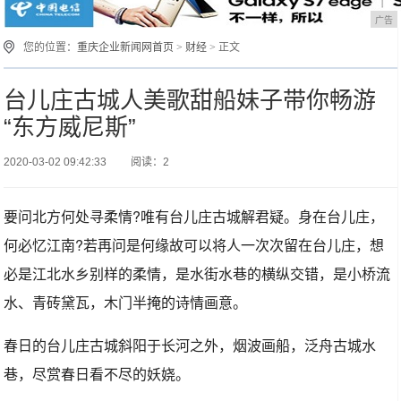
广告
您的位置：
重庆企业新闻网首页
>
财经
> 正文
台儿庄古城人美歌甜船妹子带你畅游
“东方威尼斯”
2020-03-02 09:42:33
阅读：2
要问北方何处寻柔情?唯有台儿庄古城解君疑。身在台儿庄，
何必忆江南?若再问是何缘故可以将人一次次留在台儿庄，想
必是江北水乡别样的柔情，是水街水巷的横纵交错，是小桥流
水、青砖黛瓦，木门半掩的诗情画意。
春日的台儿庄古城斜阳于长河之外，烟波画船，泛舟古城水
巷，尽赏春日看不尽的妖娆。