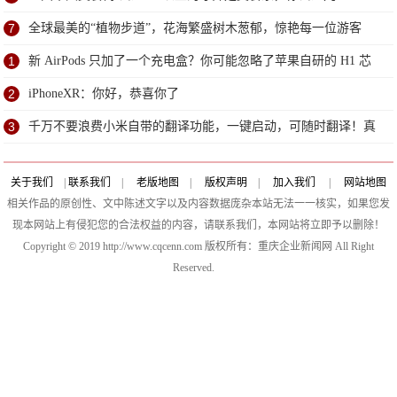
7
全球最美的“植物步道”，花海繁盛树木葱郁，惊艳每一位游客
1
新 AirPods 只加了一个充电盒？你可能忽略了苹果自研的 H1 芯
片
2
iPhoneXR：你好，恭喜你了
3
千万不要浪费小米自带的翻译功能，一键启动，可随时翻译！真
棒
关于我们
|
联系我们
|
老版地图
|
版权声明
|
加入我们
|
网站地图
相关作品的原创性、文中陈述文字以及内容数据庞杂本站无法一一核实，如果您发
现本网站上有侵犯您的合法权益的内容，请联系我们，本网站将立即予以删除！
Copyright © 2019 http://www.cqcenn.com 版权所有：重庆企业新闻网 All Right
Reserved.