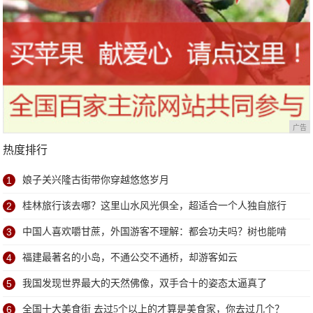
广告
热度排行
1
娘子关兴隆古街带你穿越悠悠岁月
2
桂林旅行该去哪？这里山水风光俱全，超适合一个人独自旅行
3
中国人喜欢嚼甘蔗，外国游客不理解：都会功夫吗？树也能啃
4
福建最著名的小岛，不通公交不通桥，却游客如云
5
我国发现世界最大的天然佛像，双手合十的姿态太逼真了
6
全国十大美食街 去过5个以上的才算是美食家，你去过几个？