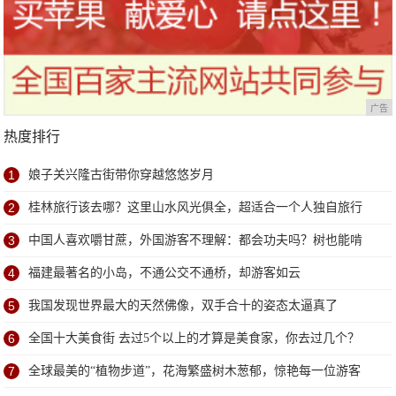
广告
热度排行
1
娘子关兴隆古街带你穿越悠悠岁月
2
桂林旅行该去哪？这里山水风光俱全，超适合一个人独自旅行
3
中国人喜欢嚼甘蔗，外国游客不理解：都会功夫吗？树也能啃
4
福建最著名的小岛，不通公交不通桥，却游客如云
5
我国发现世界最大的天然佛像，双手合十的姿态太逼真了
6
全国十大美食街 去过5个以上的才算是美食家，你去过几个？
7
全球最美的“植物步道”，花海繁盛树木葱郁，惊艳每一位游客