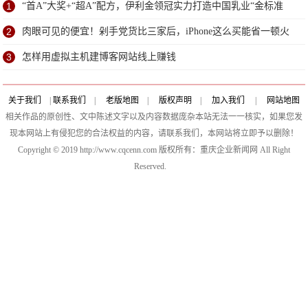
1
“首A”大奖+“超A”配方，伊利金领冠实力打造中国乳业“金标准
2
肉眼可见的便宜！剁手党货比三家后，iPhone这么买能省一顿火
锅
3
怎样用虚拟主机建博客网站线上赚钱
关于我们
|
联系我们
|
老版地图
|
版权声明
|
加入我们
|
网站地图
相关作品的原创性、文中陈述文字以及内容数据庞杂本站无法一一核实，如果您发
现本网站上有侵犯您的合法权益的内容，请联系我们，本网站将立即予以删除！
Copyright © 2019 http://www.cqcenn.com 版权所有：重庆企业新闻网 All Right
Reserved.