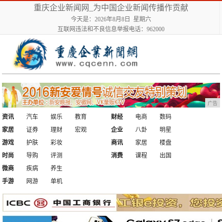
重庆企业新闻网_为中国企业新闻传播作贡献
今天是：2026年8月8日 星期六
互联网违法和不良信息举报电话：962000
广告
资讯
汽车
娱乐
教育
财经
电商
数码
家居
证券
理财
宏观
企业
八卦
明星
游戏
护肤
彩妆
商讯
家居
楼盘
时尚
导购
评测
消费
课程
出国
微商
疾病
养生
手游
网游
单机