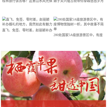
桂林旅行该去哪？这里山水风光俱
娘子关兴隆古街带你穿越悠悠岁月
全，超适合一个人独自旅行
直飞、免签、零时差，赵丽颖补办
280处国家5A级旅游景区中，有座
婚礼的地方，竟然如此有魅力
博物馆独树一帜，其中故事不简单