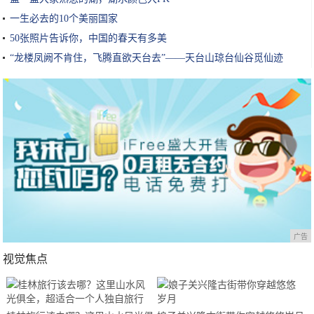
一生必去的10个美丽国家
50张照片告诉你，中国的春天有多美
“龙楼凤阙不肯住，飞腾直欲天台去”——天台山琼台仙谷觅仙迹
广告
视觉焦点