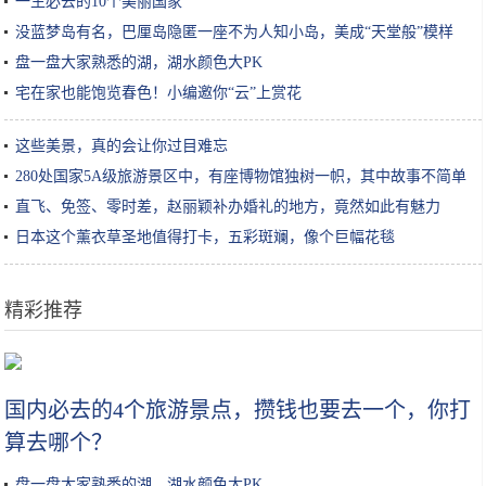
一生必去的10个美丽国家
没蓝梦岛有名，巴厘岛隐匿一座不为人知小岛，美成“天堂般”模样
盘一盘大家熟悉的湖，湖水颜色大PK
宅在家也能饱览春色！小编邀你“云”上赏花
这些美景，真的会让你过目难忘
280处国家5A级旅游景区中，有座博物馆独树一帜，其中故事不简单
直飞、免签、零时差，赵丽颖补办婚礼的地方，竟然如此有魅力
日本这个薰衣草圣地值得打卡，五彩斑斓，像个巨幅花毯
精彩推荐
到云南旅游必吃的美食，不容错过！否则云南就算白去了
国内必去的4个旅游景点，攒钱也要去一个，你打
算去哪个？
盘一盘大家熟悉的湖，湖水颜色大PK