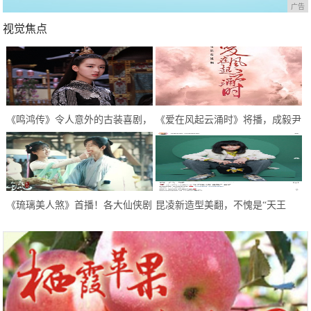
广告
视觉焦点
《鸣鸿传》令人意外的古装喜剧，
《爱在风起云涌时》将播，成毅尹
逗趣中感悟人生，开启喜剧新模式
正首次合作，超期待
《琉璃美人煞》首播！各大仙侠剧
昆凌新造型美翻，不愧是“天王
糅杂，甜虐甜虐的，希望不要太虐
嫂”，像极了初恋的感觉