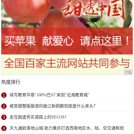
广告
热度排行
1
续写教育华章“100%巴川”来到“北海教育城”
2
被官媒整版报道的曲江新鸥鹏到底是什么来头？
3
走在脱虚务实道路上的SECOS！
4
天九通航落地山城 助力重庆打造西南地区水、陆、空交通枢纽