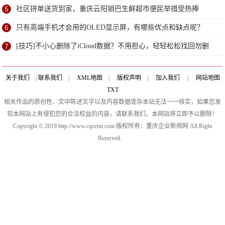
5
社区拼单送货到家，重庆云阳销巴生鲜超市便民举措受热捧
6
只有高端手机才会用的OLED显示屏，有哪些优点和缺点呢？
7
[技巧]不小心删除了iCloud数据？不用担心，轻轻松松找回勿删
数据！
关于我们
|
联系我们
|
XML地图
|
版权声明
|
加入我们
|
网站地图
TXT
相关作品的原创性、文中陈述文字以及内容数据庞杂本站无法一一核实，如果您发
现本网站上有侵犯您的合法权益的内容，请联系我们，本网站将立即予以删除！
Copyright © 2019 http://www.cqcenn.com 版权所有：重庆企业新闻网 All Right
Reserved.