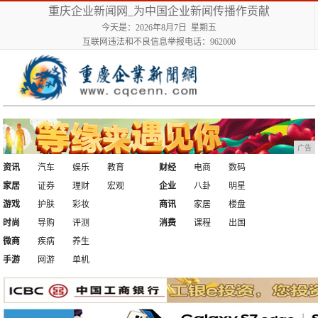
重庆企业新闻网_为中国企业新闻传播作贡献
今天是：2026年8月7日 星期五
互联网违法和不良信息举报电话：962000
广告
资讯
汽车
娱乐
教育
财经
电商
数码
家居
证券
理财
宏观
企业
八卦
明星
游戏
护肤
彩妆
商讯
家居
楼盘
时尚
导购
评测
消费
课程
出国
微商
疾病
养生
手游
网游
单机