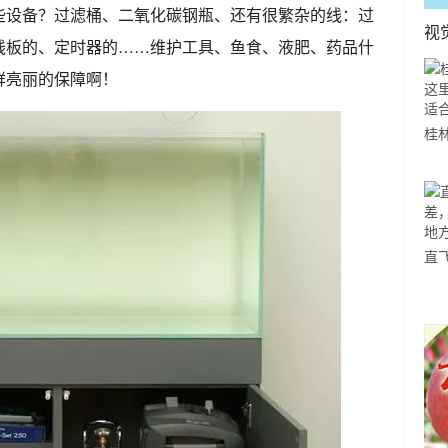
些设备？过滤桶、二氧化碳钢瓶、还有很繁杂的线：过
视
线板的、定时器的……维护工具、鱼食、液肥、药品什
鲜亮丽的保障啊！
桂
山
一
直
赵
方