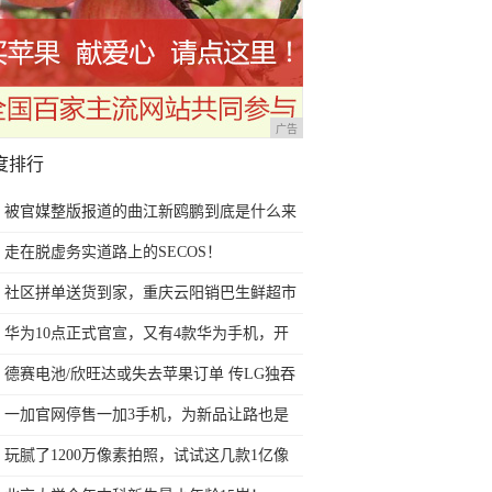
广告
度排行
被官媒整版报道的曲江新鸥鹏到底是什么来
头？
走在脱虚务实道路上的SECOS！
社区拼单送货到家，重庆云阳销巴生鲜超市
便民举措受热捧
华为10点正式官宣，又有4款华为手机，开
始公测最新系统了
德赛电池/欣旺达或失去苹果订单 传LG独吞
iPhone 9电池订单
一加官网停售一加3手机，为新品让路也是
拼了
玩腻了1200万像素拍照，试试这几款1亿像