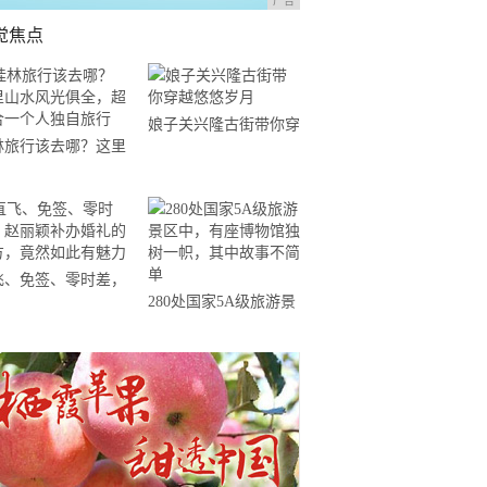
广告
觉焦点
娘子关兴隆古街带你穿
林旅行该去哪？这里
越悠悠岁月
水风光俱全，超适合
个人独自旅行
飞、免签、零时差，
280处国家5A级旅游景
丽颖补办婚礼的地
区中，有座博物馆独树
，竟然如此有魅力
一帜，其中故事不简单