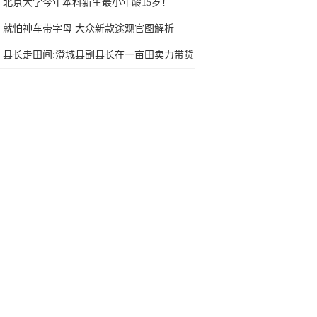
素手机，最低只要两千多
北京大学今年本科新生最小年龄15岁！
就怕神车带字母 大众新款途观官图解析
县长走田间:澄城县副县长在一亩田卖力带货