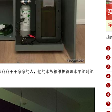
热
1
2
3
整齐齐干干净净的人，他的水族箱维护管理水平绝对绝
4
5
6
7