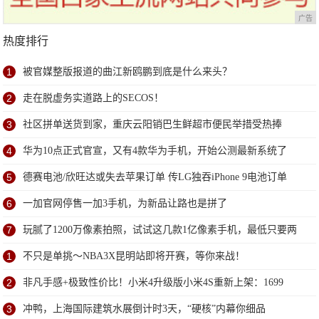
广告
热度排行
1
被官媒整版报道的曲江新鸥鹏到底是什么来头？
2
走在脱虚务实道路上的SECOS！
3
社区拼单送货到家，重庆云阳销巴生鲜超市便民举措受热捧
4
华为10点正式官宣，又有4款华为手机，开始公测最新系统了
5
德赛电池/欣旺达或失去苹果订单 传LG独吞iPhone 9电池订单
6
一加官网停售一加3手机，为新品让路也是拼了
7
玩腻了1200万像素拍照，试试这几款1亿像素手机，最低只要两
千多
1
不只是单挑～NBA3X昆明站即将开赛，等你来战！
2
非凡手感+极致性价比！小米4升级版小米4S重新上架：1699
3
冲鸭，上海国际建筑水展倒计时3天，“硬核”内幕你细品