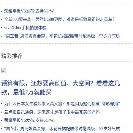
荣耀平板V6发布:支持5G/Wi
全新308要来袭！居然比508更酷，难道是标致真正的走量车？
vivoXshot手机拍照体验
“周芷若”周海媚真会穿，印花长裙配腰带时髦高级，53岁好气质
精彩推荐
浙江温州唯一的5A景区，与黄山泰山齐名，被誉为“东南第一山”
预算有限，还想要高颜值、大空间？看看这几
款，最低7万就能买
为什么日本女生看起来又高又瘦？那是因为她们都爱“廓形穿搭”
差点把自己逼疯，原来这才是孩子眼中最完美的妈妈
荣耀平板V6发布:支持5G/Wi
“周芷若”周海媚真会穿，印花长裙配腰带时髦高级，53岁好气质