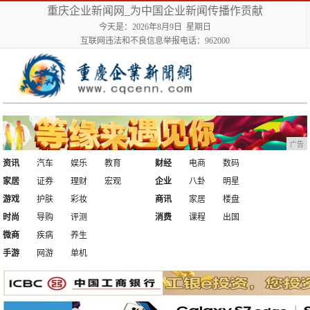
重庆企业新闻网_为中国企业新闻传播作贡献
今天是：2026年8月9日 星期日
互联网违法和不良信息举报电话：962000
广告
资讯
汽车
娱乐
教育
财经
电商
数码
家居
证券
理财
宏观
企业
八卦
明星
游戏
护肤
彩妆
商讯
家居
楼盘
时尚
导购
评测
消费
课程
出国
微商
疾病
养生
手游
网游
单机