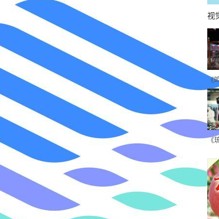
视
《
古
人
《
各
甜