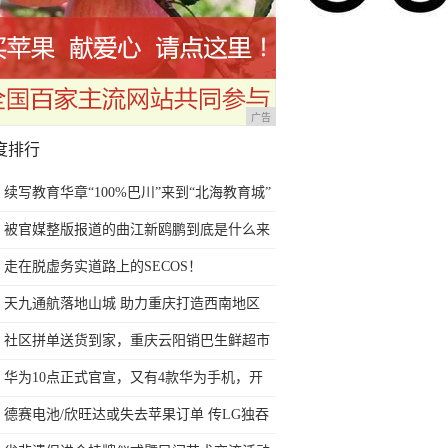
广告
度排行
续写教育华章“100%巴川”来到“北海教育城”
被官媒整版报道的曲江新鸥鹏到底是什么来
头？
走在脱虚务实道路上的SECOS！
天九通航落地山城 助力重庆打造西南地区
水、陆、空交通枢纽
社区拼单送货到家，重庆云阳销巴生鲜超市
便民举措受热捧
华为10点正式官宣，又有4款华为手机，开
始公测最新系统了
德赛电池/欣旺达或失去苹果订单 传LG独吞