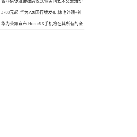
iPhone 9电池订单
省非遗促进会挂牌仪式暨民间艺术交流活动
成功举办
3788元起!华为P20国行版发布:惊艳外观+神
级徕卡三摄,
华为荣耀宣布:Honor9X手机将在其所有的全
球市场中推出