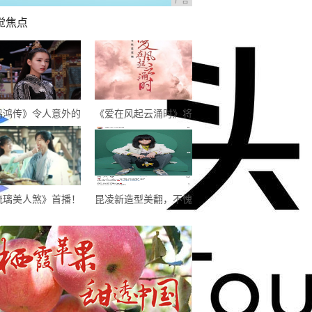
广告
觉焦点
鸣鸿传》令人意外的
《爱在风起云涌时》将
装喜剧，逗趣中感悟
播，成毅尹正首次合
生，开启喜剧新模式
作，超期待
琉璃美人煞》首播！
昆凌新造型美翻，不愧
大仙侠剧糅杂，甜虐
是“天王嫂”，像极了初
虐的，希望不要太虐
恋的感觉