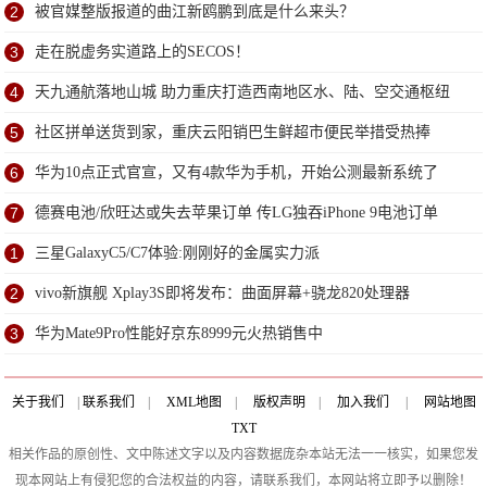
2
被官媒整版报道的曲江新鸥鹏到底是什么来头？
3
走在脱虚务实道路上的SECOS！
4
天九通航落地山城 助力重庆打造西南地区水、陆、空交通枢纽
5
社区拼单送货到家，重庆云阳销巴生鲜超市便民举措受热捧
6
华为10点正式官宣，又有4款华为手机，开始公测最新系统了
7
德赛电池/欣旺达或失去苹果订单 传LG独吞iPhone 9电池订单
1
三星GalaxyC5/C7体验:刚刚好的金属实力派
2
vivo新旗舰 Xplay3S即将发布：曲面屏幕+骁龙820处理器
3
华为Mate9Pro性能好京东8999元火热销售中
关于我们
|
联系我们
|
XML地图
|
版权声明
|
加入我们
|
网站地图
TXT
相关作品的原创性、文中陈述文字以及内容数据庞杂本站无法一一核实，如果您发
现本网站上有侵犯您的合法权益的内容，请联系我们，本网站将立即予以删除！