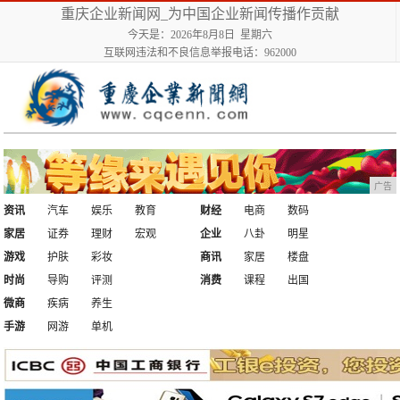
重庆企业新闻网_为中国企业新闻传播作贡献
今天是：2026年8月8日 星期六
互联网违法和不良信息举报电话：962000
广告
资讯
汽车
娱乐
教育
财经
电商
数码
家居
证券
理财
宏观
企业
八卦
明星
游戏
护肤
彩妆
商讯
家居
楼盘
时尚
导购
评测
消费
课程
出国
微商
疾病
养生
手游
网游
单机