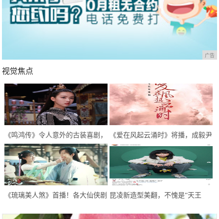
广告
视觉焦点
《鸣鸿传》令人意外的古装喜剧，
《爱在风起云涌时》将播，成毅尹
逗趣中感悟人生，开启喜剧新模式
正首次合作，超期待
《琉璃美人煞》首播！各大仙侠剧
昆凌新造型美翻，不愧是“天王
糅杂，甜虐甜虐的，希望不要太虐
嫂”，像极了初恋的感觉