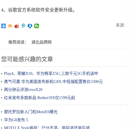
4、谷歌官方系统软件安全更新升级。
来源：
推荐阅读：
湖北品牌网
您可能感兴趣的文章
Play4、荣耀X10、华为畅享Z5G,三款千元5G手机该咋
勇气可嘉:华为美国发布新机G8X,中低端配置售价2300元
两分钟云评测vivoX20
红米发布多款新品:Redmi10X仅1599元起
摩托罗拉新入门机MotoE6曝光
华为G8发布:5
MOTO X Style体验：已分不清，是前进还是后退