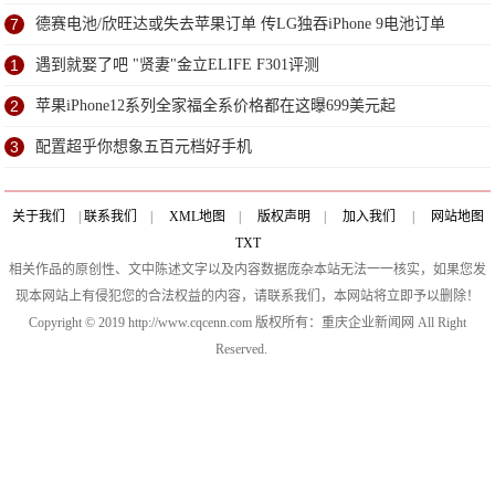
7
德赛电池/欣旺达或失去苹果订单 传LG独吞iPhone 9电池订单
1
遇到就娶了吧 "贤妻"金立ELIFE F301评测
2
苹果iPhone12系列全家福全系价格都在这曝699美元起
3
配置超乎你想象五百元档好手机
关于我们
|
联系我们
|
XML地图
|
版权声明
|
加入我们
|
网站地图
TXT
相关作品的原创性、文中陈述文字以及内容数据庞杂本站无法一一核实，如果您发
现本网站上有侵犯您的合法权益的内容，请联系我们，本网站将立即予以删除！
Copyright © 2019 http://www.cqcenn.com 版权所有：重庆企业新闻网 All Right
Reserved.