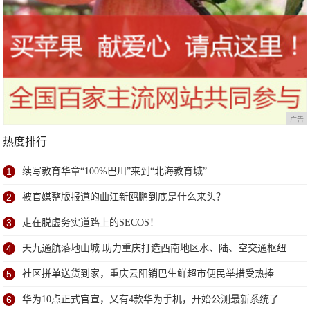
广告
热度排行
1
续写教育华章“100%巴川”来到“北海教育城”
2
被官媒整版报道的曲江新鸥鹏到底是什么来头？
3
走在脱虚务实道路上的SECOS！
4
天九通航落地山城 助力重庆打造西南地区水、陆、空交通枢纽
5
社区拼单送货到家，重庆云阳销巴生鲜超市便民举措受热捧
6
华为10点正式官宣，又有4款华为手机，开始公测最新系统了