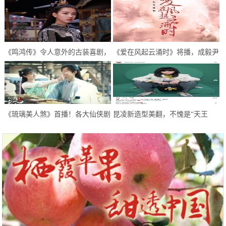
《鸣鸿传》令人意外的古装喜剧，
《爱在风起云涌时》将播，成毅尹
逗趣中感悟人生，开启喜剧新模式
正首次合作，超期待
《琉璃美人煞》首播！各大仙侠剧
昆凌新造型美翻，不愧是“天王
糅杂，甜虐甜虐的，希望不要太虐
嫂”，像极了初恋的感觉