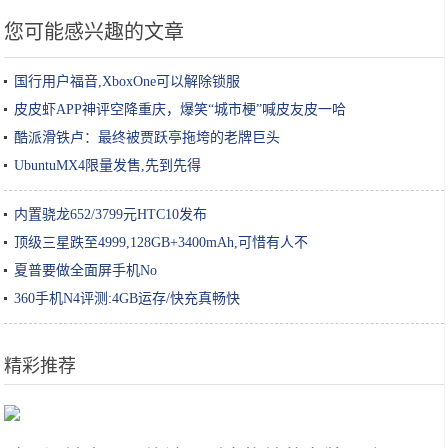
您可能感兴趣的文章
国行用户福音,XboxOne可以解除锁服
皮皮虾APP神评空降重庆，爆笑“城市梗”喊皮友皮一哈
酷派滑铁卢：最终被贾跃亭拖垮的老牌巨头
UbuntuMX4限量发售,先到先得
内置骁龙652/3799元HTC10发布
顶级三星跌至4999,128GB+3400mAh,可惜有人不
夏普要做全面屏手机No
360手机N4评测:4GB运存/快充真畅快
精彩推荐
50张照片告诉你，中国的春天有多美