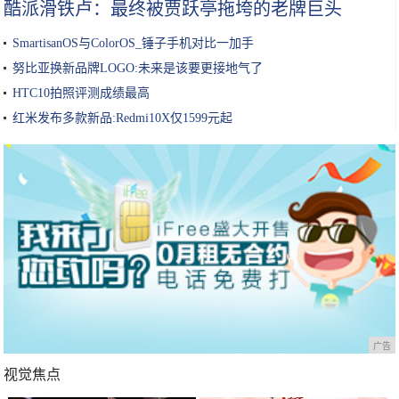
酷派滑铁卢：最终被贾跃亭拖垮的老牌巨头
SmartisanOS与ColorOS_锤子手机对比一加手
努比亚换新品牌LOGO:未来是该要更接地气了
HTC10拍照评测成绩最高
红米发布多款新品:Redmi10X仅1599元起
广告
视觉焦点