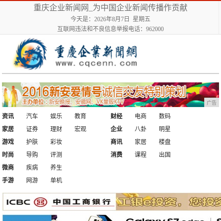
重庆企业新闻网_为中国企业新闻传播作贡献
今天是：2026年8月7日 星期五
互联网违法和不良信息举报电话：962000
广告
资讯
汽车
娱乐
教育
财经
电商
数码
家居
证券
理财
宏观
企业
八卦
明星
游戏
护肤
彩妆
商讯
家居
楼盘
时尚
导购
评测
消费
课程
出国
微商
疾病
养生
手游
网游
单机