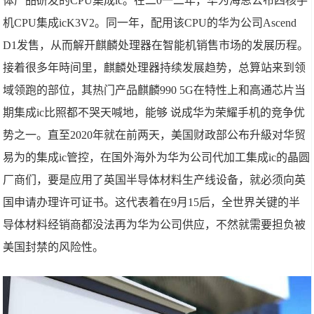
体产品研发的CPU集成ic。在二0一二年，华为海思公布四核手
机CPU集成icK3V2。同一年，配用该CPU的华为公司Ascend
D1发售，从而解开麒麟处理器在智能机销售市场的发展历程。
接着很多年時间里，麒麟处理器持续发展趋势，总算站来到领
域领跑的部位，其热门产品麒麟990 5G在特性上和高通芯片当
期集成ic比照都不哭天喊地，能够 说成华为荣耀手机的竞争优
势之一。直至2020年就在前两天，美国财政部公布升級对华贸
易为的集成ic管控，在国外海外为华为公司代加工集成ic的晶圆
厂商们，要是应用了英国半导体材料生产线设备，就必须向英
国申请办理许可证书。这代表着在9月15后，全世界关键的半
导体材料经销商都没法再为华为公司供应，不然就需要担负被
美国封禁的风险性。