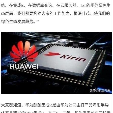
统、在集成ic、在数据库查询、在云服务器、IoT的规范绿色生
态层面，我们都要构建大家的工作能力，根深叶茂，使我们的
绿色生态发展趋势。”
大家都知道，华为麒麟集成ic是由华为公司主打产品海思半导