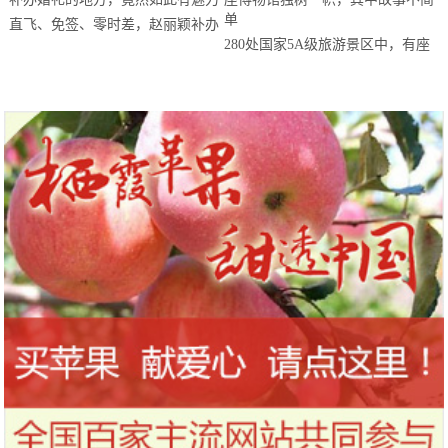
直飞、免签、零时差，赵丽颖补办
280处国家5A级旅游景区中，有座
婚礼的地方，竟然如此有魅力
博物馆独树一帜，其中故事不简单