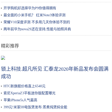
开学购机好选择华为P9你值得拥有
最全面的小米手机？ 红米Note3体验评测
荣耀V10深度评测 不多用几天你体验不到的
两年前华为nova2S还在坚持,性能与拍照并肩
精彩推荐
冬游古城惠州，舌尖上的东江菜，美食中品味东坡文化
锁上科技.超凡所见 汇泰龙2020年新品发布会圆满
成功
HTC新旗舰价格直上6540元
索尼XperiaZ3平板迷你版配置曝光
苹果iPhone5s人气最高
399元!米家IH电饭煲发布:蒸煮炖煲焖全能