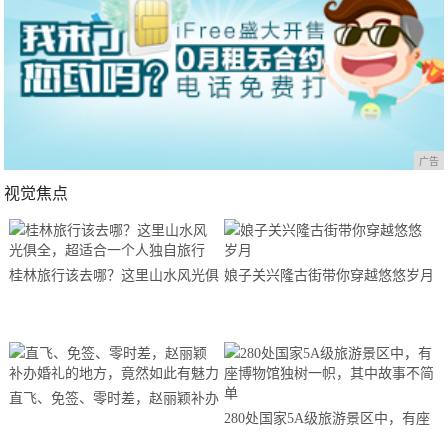
广告
视觉焦点
桂林旅行该去哪？这里山水风光俱
娘子关兴隆古街带你穿越悠悠岁月
全，超适合一个人独自旅行
直飞、免签、零时差，赵丽颖补办
280处国家5A级旅游景区中，有座
婚礼的地方，竟然如此有魅力
博物馆独树一帜，其中故事不简单