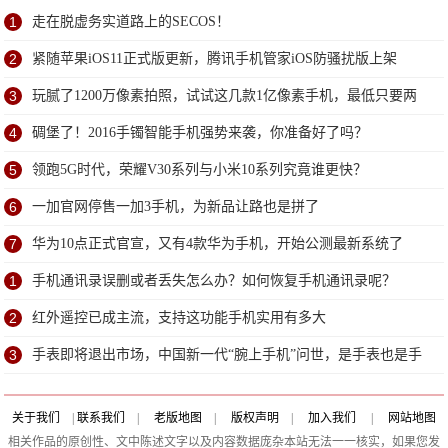
1
走在脱虚务实道路上的SECOS！
2
紧随苹果iOS11正式版更新，腾讯手机管家iOS防骚扰版上架
3
玩腻了1200万像素拍照，试试这几款1亿像素手机，最低只要两
千多
4
碉堡了！2016手镯智能手机强势来袭，你准备好了吗？
5
领跑5G时代，荣耀V30系列与小米10系列究竟谁更快？
6
一加官网停售一加3手机，为新品让路也是拼了
7
华为10点正式官宣，又有4款华为手机，开始公测最新系统了
1
手机通讯录误删或者丢失怎么办？如何恢复手机通讯录呢？
2
红外遥控已成主流，支持这功能手机实用有多大
3
手表即将退出市场，中国新一代“腕上手机”问世，是手表也是手
机
关于我们
|
联系我们
|
老版地图
|
版权声明
|
加入我们
|
网站地图
相关作品的原创性、文中陈述文字以及内容数据庞杂本站无法一一核实，如果您发