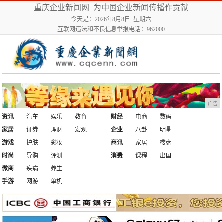
重庆企业新闻网_为中国企业新闻传播作贡献
今天是：2026年8月8日 星期六
互联网违法和不良信息举报电话：962000
广告
资讯
汽车
娱乐
教育
财经
电商
数码
家居
证券
理财
宏观
企业
八卦
明星
游戏
护肤
彩妆
商讯
家居
楼盘
时尚
导购
评测
消费
课程
出国
微商
疾病
养生
手游
网游
单机