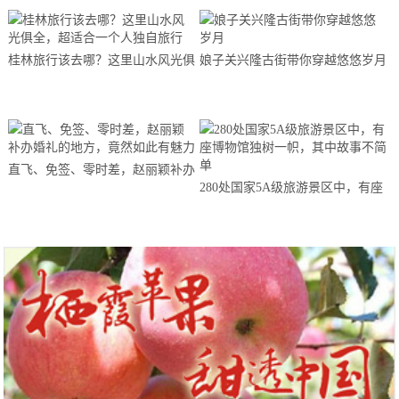
桂林旅行该去哪？这里山水风光俱
娘子关兴隆古街带你穿越悠悠岁月
全，超适合一个人独自旅行
直飞、免签、零时差，赵丽颖补办
280处国家5A级旅游景区中，有座
婚礼的地方，竟然如此有魅力
博物馆独树一帜，其中故事不简单