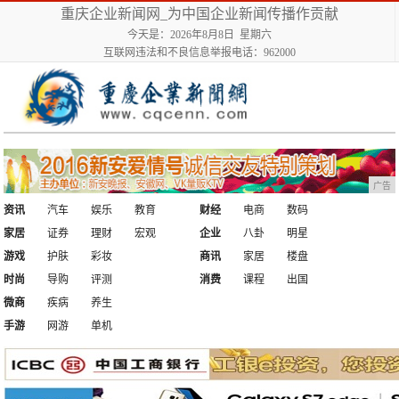
重庆企业新闻网_为中国企业新闻传播作贡献
今天是：2026年8月8日 星期六
互联网违法和不良信息举报电话：962000
广告
资讯
汽车
娱乐
教育
财经
电商
数码
家居
证券
理财
宏观
企业
八卦
明星
游戏
护肤
彩妆
商讯
家居
楼盘
时尚
导购
评测
消费
课程
出国
微商
疾病
养生
手游
网游
单机