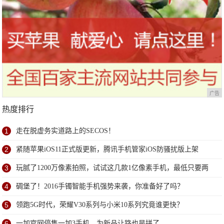
广告
热度排行
1
走在脱虚务实道路上的SECOS！
2
紧随苹果iOS11正式版更新，腾讯手机管家iOS防骚扰版上架
3
玩腻了1200万像素拍照，试试这几款1亿像素手机，最低只要两
千多
4
碉堡了！2016手镯智能手机强势来袭，你准备好了吗？
5
领跑5G时代，荣耀V30系列与小米10系列究竟谁更快？
6
一加官网停售一加3手机，为新品让路也是拼了