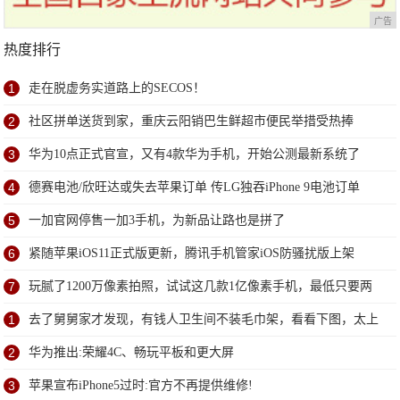
广告
热度排行
1
走在脱虚务实道路上的SECOS！
2
社区拼单送货到家，重庆云阳销巴生鲜超市便民举措受热捧
3
华为10点正式官宣，又有4款华为手机，开始公测最新系统了
4
德赛电池/欣旺达或失去苹果订单 传LG独吞iPhone 9电池订单
5
一加官网停售一加3手机，为新品让路也是拼了
6
紧随苹果iOS11正式版更新，腾讯手机管家iOS防骚扰版上架
7
玩腻了1200万像素拍照，试试这几款1亿像素手机，最低只要两
千多
1
去了舅舅家才发现，有钱人卫生间不装毛巾架，看看下图，太上
档次
2
华为推出:荣耀4C、畅玩平板和更大屏
3
苹果宣布iPhone5过时:官方不再提供维修!