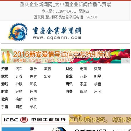
重庆企业新闻网_为中国企业新闻传播作贡献
今天是：2026年8月6日 星期四
互联网违法和不良信息举报电话：962000
广告
资讯
汽车
娱乐
教育
财经
电商
数码
家居
证券
理财
宏观
企业
八卦
明星
游戏
护肤
彩妆
商讯
家居
楼盘
时尚
导购
评测
消费
课程
出国
微商
疾病
养生
手游
网游
单机