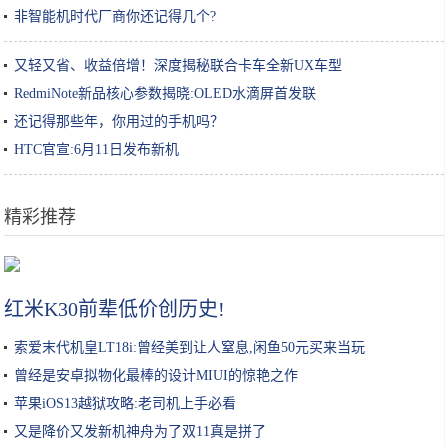
非智能机时代厂商你还记得几个?
又轻又省、收益倍增！深度揭秘联合卡车全新UX车型
RedmiNote新品核心参数揭晓:OLED水滴屏首发联
还记得那些年，你用过的手机吗？
HTC官宣:6月11日发布新机
精彩推荐
吉隆坡旁边的这座小城，美如花园，还有是首相府所在地
红米K30前辈低价创历史!
索爱末代机皇LT18i:曾经美到让人窒息,闲鱼50元买来当玩
曾经是安卓拟物化最棒的设计MIUI的惊艳之作
苹果iOS13越狱攻略:老司机上手必看
又是降价又发新机神舟为了双11真是拼了