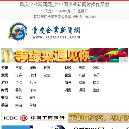
重庆企业新闻网_为中国企业新闻传播作贡献
今天是：2026年8月7日 星期五
互联网违法和不良信息举报电话：962000
广告
资讯
汽车
娱乐
教育
财经
电商
数码
家居
证券
理财
宏观
企业
八卦
明星
游戏
护肤
彩妆
商讯
家居
楼盘
时尚
导购
评测
消费
课程
出国
微商
疾病
养生
手游
网游
单机