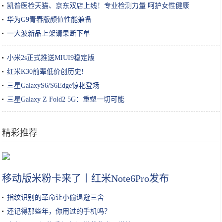
凯普医检天猫、京东双店上线！专业检测力量 呵护女性健康
华为G9青春版颜值性能兼备
一大波新品上架请果断下单
小米2s正式推送MIUI9稳定版
红米K30前辈低价创历史!
三星GalaxyS6/S6Edge惊艳登场
三星Galaxy Z Fold2 5G：重塑一切可能
精彩推荐
到云南旅游必吃的美食，不容错过！否则云南就算白去了
移动版米粉卡来了丨红米Note6Pro发布
指纹识别的革命让小偷退避三舍
还记得那些年，你用过的手机吗？