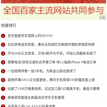
广告
热度排行
1
走在脱虚务实道路上的SECOS！
2
社区拼单送货到家，重庆云阳销巴生鲜超市便民举措受热捧
3
华为10点正式官宣，又有4款华为手机，开始公测最新系统了
4
德赛电池/欣旺达或失去苹果订单 传LG独吞iPhone 9电池订单
5
一加官网停售一加3手机，为新品让路也是拼了
6
紧随苹果iOS11正式版更新，腾讯手机管家iOS防骚扰版上架
7
玩腻了1200万像素拍照，试试这几款1亿像素手机，最低只要两
千多
1
颜值高性能强五款最适合学生手机推荐
2
全蓝色三星GALAXYS5在美发售