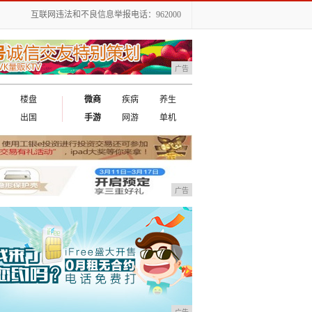
互联网违法和不良信息举报电话：962000
广告
楼盘
微商
疾病
养生
出国
手游
网游
单机
广告