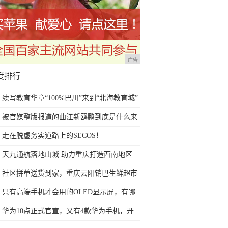
广告
度排行
续写教育华章“100%巴川”来到“北海教育城”
被官媒整版报道的曲江新鸥鹏到底是什么来
头？
走在脱虚务实道路上的SECOS！
天九通航落地山城 助力重庆打造西南地区
水、陆、空交通枢纽
社区拼单送货到家，重庆云阳销巴生鲜超市
便民举措受热捧
只有高端手机才会用的OLED显示屏，有哪
些优点和缺点呢？
华为10点正式官宣，又有4款华为手机，开