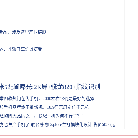
新品，涉及这些产业链股!
+30W，唯独屏幕难以接受
米5配置曝光:2K屏+骁龙820+指纹识别
举四款热门在售手机，2000左右它们是最好的选择
想手机品牌终于推新机，18:9显示屏定位千元机
经的四大品牌之一，联想手机为何不行了？!
虎也生产手机了 取名呼噜Explore主打模块化设计 售价5036元!