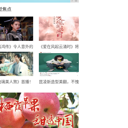
广告
觉焦点
鸣鸿传》令人意外的
《爱在风起云涌时》将
装喜剧，逗趣中感悟
播，成毅尹正首次合
生，开启喜剧新模式
作，超期待
琉璃美人煞》首播！
昆凌新造型美翻，不愧
大仙侠剧糅杂，甜虐
是“天王嫂”，像极了初
虐的，希望不要太虐
恋的感觉