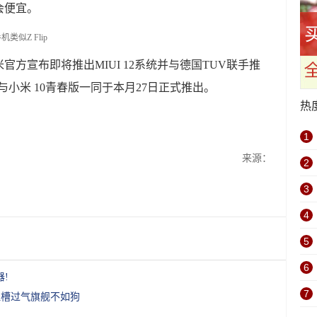
会便宜。
方宣布即将推出MIUI 12系统并与德国TUV联手推
将与小米 10青春版一同于本月27日正式推出。
热
1
来源：
2
3
4
5
6
!
7
s吐槽过气旗舰不如狗