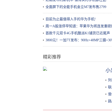
全面屏下的全能手机金立M7发布售2799
目前为止最值得入手的华为手机!
周一A股涨停早知道：苹果华为将连发重磅
首款千元双卡4G手机酷派K1铺货已近尾声
3800元！一加7T发布：90Hz+48MP三摄
精彩推荐
盘一盘大家熟悉的湖，湖水颜色大
小
PK
列
联
曾
路