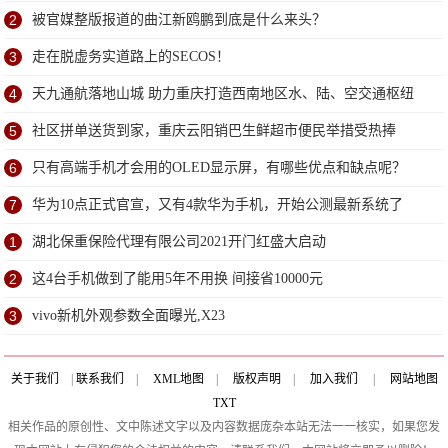
2
被官媒整版报道的曲江新鸥鹏到底是什么来头？
3
走在脱虚务实道路上的SECOS！
4
天九通航落地山城 助力重庆打造西南地区水、陆、空交通枢纽
5
社区拼单送货到家，重庆云阳销巴生鲜超市便民举措受热捧
6
只有高端手机才会用的OLED显示屏，有哪些优点和缺点呢？
7
华为10点正式官宣，又有4款华为手机，开始公测最新系统了
1
湖北保重保险代理有限公司2021开门红盛大启动
2
这4台手机做到了能用5年不用换 间接省10000元
3
vivo新机外观参数全面曝光,X23
关于我们
|
联系我们
|
XML地图
|
版权声明
|
加入我们
|
网站地图
TXT
相关作品的原创性、文中陈述文字以及内容数据庞杂本站无法一一核实，如果您发