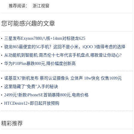
推荐阅读：
浙江视窗
您可能感兴趣的文章
三星发布Exynos7880八核+14nm对标骁龙625
骁龙865最便宜的5G手机？这回不是小米，iQOO 3值得考虑的选择
从功能机到智能机:周杰伦十七年代言手机盘点,哪款曾让你动心?
华为P10Plus暴跌800元,降价幅度创新高
诺基亚X7新机发布 蔡司认证摄像头 立体声 18w快充 仅售1699元
这里隐藏了“免费”入手的秘诀
2499元!新款iPhoneSE首销暴降800元,电商价格
HTCDesire12+即日起开放预购
精彩推荐