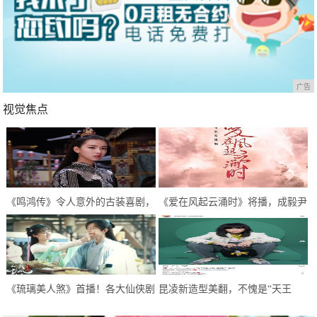
广告
视觉焦点
《鸣鸿传》令人意外的古装喜剧，
《爱在风起云涌时》将播，成毅尹
逗趣中感悟人生，开启喜剧新模式
正首次合作，超期待
《琉璃美人煞》首播！各大仙侠剧
昆凌新造型美翻，不愧是“天王
糅杂，甜虐甜虐的，希望不要太虐
嫂”，像极了初恋的感觉