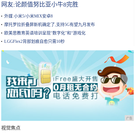
网友:论颜值努比亚小牛8完胜
外媒:小米5/小米MIX安卓8
摩托罗拉折叠屏新机确定了,支持5G有望九月发布
欧美思教育英语培训呈现“数字化”和“游戏化
LGGFlex2背部划痕自愈只需10秒
广告
视觉焦点