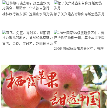
桂林旅行该去哪？这里山水风光俱
娘子关兴隆古街带你穿越悠悠岁月
全，超适合一个人独自旅行
直飞、免签、零时差，赵丽颖补办
280处国家5A级旅游景区中，有座
婚礼的地方，竟然如此有魅力
博物馆独树一帜，其中故事不简单