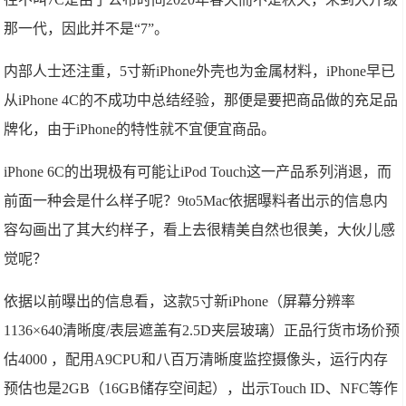
那一代，因此并不是“7”。
内部人士还注重，5寸新iPhone外壳也为金属材料，iPhone早已
从iPhone 4C的不成功中总结经验，那便是要把商品做的充足品
牌化，由于iPhone的特性就不宜便宜商品。
iPhone 6C的出現极有可能让iPod Touch这一产品系列消退，而
前面一种会是什么样子呢？9to5Mac依据曝料者出示的信息内
容勾画出了其大约样子，看上去很精美自然也很美，大伙儿感
觉呢？
依据以前曝出的信息看，这款5寸新iPhone（屏幕分辨率
1136×640清晰度/表层遮盖有2.5D夹层玻璃）正品行货市场价预
估4000 ，配用A9CPU和八百万清晰度监控摄像头，运行内存
预估也是2GB（16GB储存空间起），出示Touch ID、NFC等作