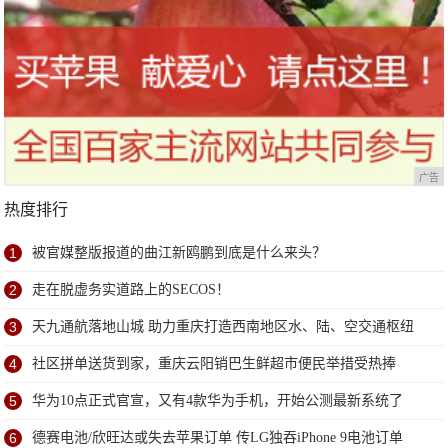
广告
热度排行
1
被官媒整版报道的曲江新鸥鹏到底是什么来头？
2
走在脱虚务实道路上的SECOS！
3
天九通航落地山城 助力重庆打造西南地区水、陆、空交通枢纽
4
社区拼单送货到家，重庆云阳销巴生鲜超市便民举措受热捧
5
华为10点正式官宣，又有4款华为手机，开始公测最新系统了
6
德赛电池/欣旺达或失去苹果订单 传LG独吞iPhone 9电池订单