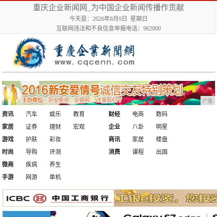
重庆企业新闻网_为中国企业新闻传播作贡献
今天是：2026年8月9日 星期日
互联网违法和不良信息举报电话：962000
广告
资讯
汽车
娱乐
教育
财经
电商
数码
家居
证券
理财
宏观
企业
八卦
明星
游戏
护肤
彩妆
商讯
家居
楼盘
时尚
导购
评测
消费
课程
出国
微商
疾病
养生
手游
网游
单机