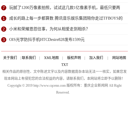
7
玩腻了1200万像素拍照，试试这几款1亿像素手机，最低只要两
千多
1
成长的路上每一步都算数 腾讯音乐娱乐集团陪你走过TFBOYS的
七年光景
2
小米和荣耀恩怨往事，为何从相爱走到相杀？
3
OIS光学防抖手机HTCDesire828发布1599元
关于我们
|
联系我们
|
XML地图
|
版权声明
|
加入我们
|
网站地图
TXT
相关作品的原创性、文中陈述文字以及内容数据庞杂本站无法一一核实，如果您发
现本网站上有侵犯您的合法权益的内容，请联系我们，本网站将立即予以删除！
Copyright © 2019 http://www.cqcenn.com 版权所有：重庆企业新闻网 All Right
Reserved.