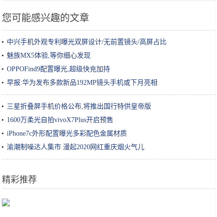
您可能感兴趣的文章
中兴手机外观专利曝光双屏设计/无前置镜头/高屏占比
魅族MX5体验,等你细心发现
OPPOFind9配置曝光,超级快充加持
早报:华为发布多款新品192MP镜头手机或下月亮相
三星折叠屏手机价格公布,将推出国行特供皇帝版
1600万柔光自拍vivoX7Plus开启预售
iPhone7c外形配置曝光多彩配色金属材质
渝潮制噪达人集市 漫起2020网红重庆烟火气儿
精彩推荐
一生必去的10个美丽国家