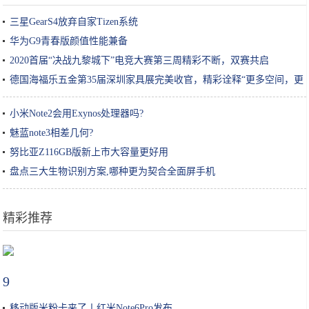
三星GearS4放弃自家Tizen系统
华为G9青春版颜值性能兼备
2020首届“决战九黎城下”电竞大赛第三周精彩不断，双赛共启
德国海福乐五金第35届深圳家具展完美收官，精彩诠释“更多空间，更
多生活”
小米Note2会用Exynos处理器吗?
魅蓝note3相差几何?
努比亚Z116GB版新上市大容量更好用
盘点三大生物识别方案,哪种更为契合全面屏手机
精彩推荐
盘一盘大家熟悉的湖，湖水颜色大PK
9
移动版米粉卡来了丨红米Note6Pro发布