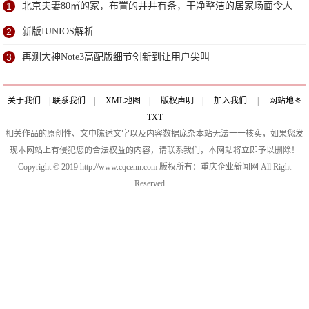
千多
1
北京夫妻80㎡的家，布置的井井有条，干净整洁的居家场面令人
向往
2
新版IUNIOS解析
3
再测大神Note3高配版细节创新到让用户尖叫
关于我们
|
联系我们
|
XML地图
|
版权声明
|
加入我们
|
网站地图
TXT
相关作品的原创性、文中陈述文字以及内容数据庞杂本站无法一一核实，如果您发
现本网站上有侵犯您的合法权益的内容，请联系我们，本网站将立即予以删除！
Copyright © 2019 http://www.cqcenn.com 版权所有：重庆企业新闻网 All Right
Reserved.