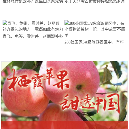
桂林旅行该去哪？这里山水风光俱
娘子关兴隆古街带你穿越悠悠岁月
全，超适合一个人独自旅行
直飞、免签、零时差，赵丽颖补办
280处国家5A级旅游景区中，有座
婚礼的地方，竟然如此有魅力
博物馆独树一帜，其中故事不简单