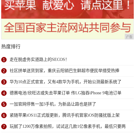
广告
热度排行
1
走在脱虚务实道路上的SECOS！
2
社区拼单送货到家，重庆云阳销巴生鲜超市便民举措受热捧
3
华为10点正式官宣，又有4款华为手机，开始公测最新系统了
4
德赛电池/欣旺达或失去苹果订单 传LG独吞iPhone 9电池订单
5
一加官网停售一加3手机，为新品让路也是拼了
6
紧随苹果iOS11正式版更新，腾讯手机管家iOS防骚扰版上架
7
玩腻了1200万像素拍照，试试这几款1亿像素手机，最低只要两