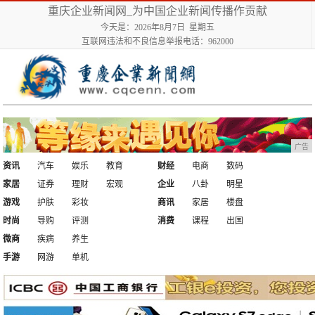
重庆企业新闻网_为中国企业新闻传播作贡献
今天是：2026年8月7日 星期五
互联网违法和不良信息举报电话：962000
广告
资讯
汽车
娱乐
教育
财经
电商
数码
家居
证券
理财
宏观
企业
八卦
明星
游戏
护肤
彩妆
商讯
家居
楼盘
时尚
导购
评测
消费
课程
出国
微商
疾病
养生
手游
网游
单机