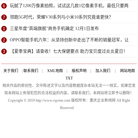
6
玩腻了1200万像素拍照，试试这几款1亿像素手机，最低只要两
千多
7
领跑5G时代，荣耀V30系列与小米10系列究竟谁更快？
1
三星年度“高端旗舰”商务手机确定 12月1日发布
2
OPPO智能手机六年：从坚持创新中走出了不断的销量冠军，让
人惊讶
3
【夏季宝典】请查收！七大保健要点 助力宝贝度过炎炎夏日！
关于我们
|
联系我们
|
XML地图
|
版权声明
|
加入我们
|
网站地图
TXT
相关作品的原创性、文中陈述文字以及内容数据庞杂本站无法一一核实，如果您发
现本网站上有侵犯您的合法权益的内容，请联系我们，本网站将立即予以删除！
Copyright © 2019 http://www.cqcenn.com 版权所有：重庆企业新闻网 All Right
Reserved.