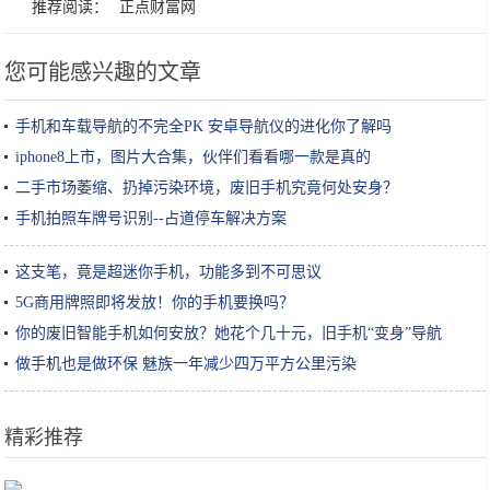
推荐阅读：
正点财富网
您可能感兴趣的文章
手机和车载导航的不完全PK 安卓导航仪的进化你了解吗
iphone8上市，图片大合集，伙伴们看看哪一款是真的
二手市场萎缩、扔掉污染环境，废旧手机究竟何处安身？
手机拍照车牌号识别--占道停车解决方案
这支笔，竟是超迷你手机，功能多到不可思议
5G商用牌照即将发放！你的手机要换吗？
你的废旧智能手机如何安放？她花个几十元，旧手机“变身”导航
仪……
做手机也是做环保 魅族一年减少四万平方公里污染
精彩推荐
恢复开放的张家界武陵源出现大面积云海美景