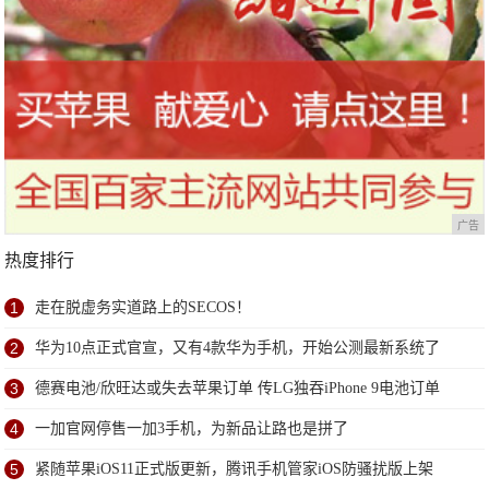
广告
热度排行
1
走在脱虚务实道路上的SECOS！
2
华为10点正式官宣，又有4款华为手机，开始公测最新系统了
3
德赛电池/欣旺达或失去苹果订单 传LG独吞iPhone 9电池订单
4
一加官网停售一加3手机，为新品让路也是拼了
5
紧随苹果iOS11正式版更新，腾讯手机管家iOS防骚扰版上架