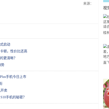
来源：
视
桂
山
式启动
一
卡顿，性价比还高
万的更清晰？
直
趋势
赵
方
Plus手机今日上市
衔
机开卖
 S10手机的秘密？