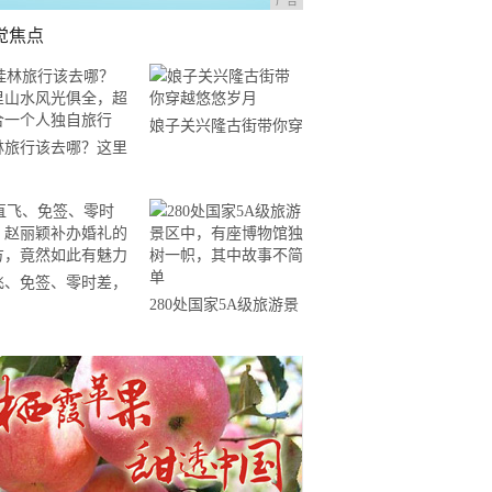
广告
觉焦点
娘子关兴隆古街带你穿
林旅行该去哪？这里
越悠悠岁月
水风光俱全，超适合
个人独自旅行
飞、免签、零时差，
280处国家5A级旅游景
丽颖补办婚礼的地
区中，有座博物馆独树
，竟然如此有魅力
一帜，其中故事不简单