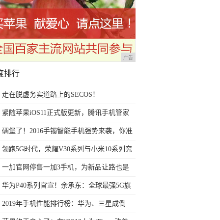
广告
度排行
走在脱虚务实道路上的SECOS！
紧随苹果iOS11正式版更新，腾讯手机管家
iOS防骚扰版上架
碉堡了！2016手镯智能手机强势来袭，你准
备好了吗？
领跑5G时代，荣耀V30系列与小米10系列究
竟谁更快？
一加官网停售一加3手机，为新品让路也是
拼了
华为P40系列官宣！余承东：全球最强5G旗
舰
2019年手机性能排行榜：华为、三星成倒