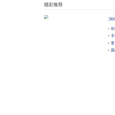
精彩推荐
3
法德混血的浪漫童话世界！这个宝
藏小镇太传奇，一步一景美食多
如
手
爱
国