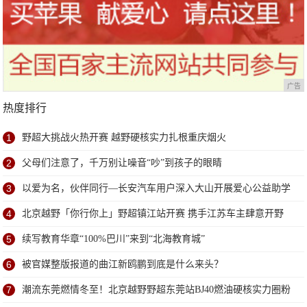
广告
热度排行
1
野超大挑战火热开赛 越野硬核实力扎根重庆烟火
2
父母们注意了，千万别让噪音“吵”到孩子的眼睛
3
以爱为名，伙伴同行—长安汽车用户深入大山开展爱心公益助学
4
北京越野「你行你上」野超镇江站开赛 携手江苏车主肆意开野
5
续写教育华章“100%巴川”来到“北海教育城”
6
被官媒整版报道的曲江新鸥鹏到底是什么来头？
7
潮流东莞燃情冬至！北京越野野超东莞站BJ40燃油硬核实力圈粉