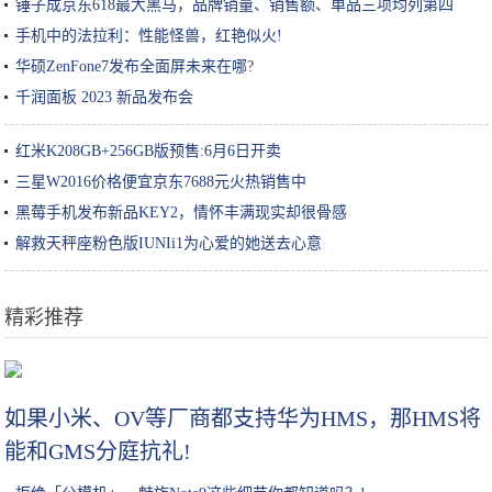
锤子成京东618最大黑马，品牌销量、销售额、单品三项均列第四
手机中的法拉利：性能怪兽，红艳似火!
华硕ZenFone7发布全面屏未来在哪?
千润面板 2023 新品发布会
红米K208GB+256GB版预售:6月6日开卖
三星W2016价格便宜京东7688元火热销售中
黑莓手机发布新品KEY2，情怀丰满现实却很骨感
解救天秤座粉色版IUNIi1为心爱的她送去心意
精彩推荐
秋韵梵净山｜远阔天空城
如果小米、OV等厂商都支持华为HMS，那HMS将
能和GMS分庭抗礼!