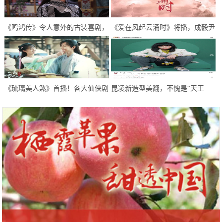
《鸣鸿传》令人意外的古装喜剧，
《爱在风起云涌时》将播，成毅尹
逗趣中感悟人生，开启喜剧新模式
正首次合作，超期待
《琉璃美人煞》首播！各大仙侠剧
昆凌新造型美翻，不愧是“天王
糅杂，甜虐甜虐的，希望不要太虐
嫂”，像极了初恋的感觉