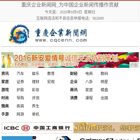
重庆企业新闻网_为中国企业新闻传播作贡献
今天是：2026年8月9日 星期日
互联网违法和不良信息举报电话：962000
广告
资讯
汽车
娱乐
教育
财经
电商
数码
家居
证券
理财
宏观
企业
八卦
明星
游戏
护肤
彩妆
商讯
家居
楼盘
时尚
导购
评测
消费
课程
出国
微商
疾病
养生
手游
网游
单机