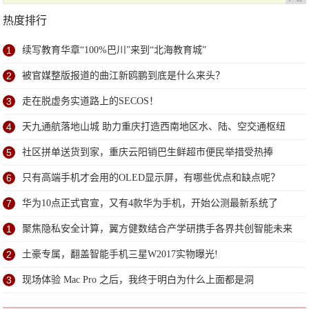
热度排行
1
续写教育华章“100%巴川”来到“北海教育城”
2
被官媒整版报道的曲江新鸥鹏到底是什么来头？
3
走在脱虚务实道路上的SECOS！
4
天九通航落地山城 助力重庆打造西南地区水、陆、空交通枢纽
5
社区拼单送货到家，重庆云阳销巴生鲜超市便民举措受热捧
6
只有高端手机才会用的OLED显示屏，有哪些优点和缺点呢？
7
华为10点正式官宣，又有4款华为手机，开始公测最新系统了
1
聚焦隐私安全计算，翼方健数结合产学研携手各界共创智能未来
2
土豪专属，翻盖智能手机三星W2017实物曝光!
3
现场体验 Mac Pro 之后，我终于明白为什么上面都是洞