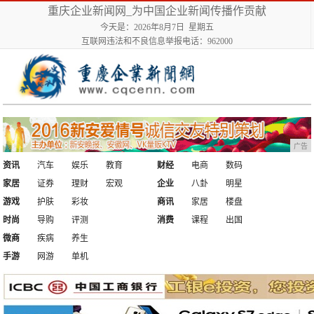
重庆企业新闻网_为中国企业新闻传播作贡献
今天是：2026年8月7日 星期五
互联网违法和不良信息举报电话：962000
广告
资讯
汽车
娱乐
教育
财经
电商
数码
家居
证券
理财
宏观
企业
八卦
明星
游戏
护肤
彩妆
商讯
家居
楼盘
时尚
导购
评测
消费
课程
出国
微商
疾病
养生
手游
网游
单机