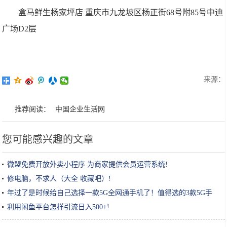
盒马鲜生杨家坪店 重庆市九龙坡区杨正街68号附85号中迪
广场D2层
来源：
推荐阅读：
中国企业生活网
您可能感兴趣的文章
微盟免费开放外卖小程序 为商家提供会员运营系统!
修电脑，不求人（大全 收藏吧）!
年过了是时候给自己选择一款5G全网通手机了！值得选的3款5G手
机!
利用闲鱼平台怎样引流日入500+!