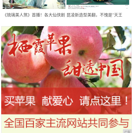
《琉璃美人煞》首播！各大仙侠剧
昆凌新造型美翻，不愧是“天王
糅杂，甜虐甜虐的，希望不要太虐
嫂”，像极了初恋的感觉
广告