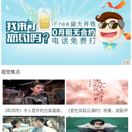
广告
视觉焦点
《鸣鸿传》令人意外的古装喜剧，
《爱在风起云涌时》将播，成毅尹
逗趣中感悟人生，开启喜剧新模式
正首次合作，超期待