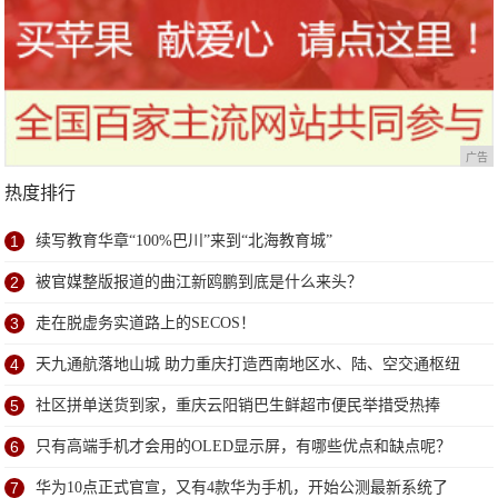
广告
热度排行
1
续写教育华章“100%巴川”来到“北海教育城”
2
被官媒整版报道的曲江新鸥鹏到底是什么来头？
3
走在脱虚务实道路上的SECOS！
4
天九通航落地山城 助力重庆打造西南地区水、陆、空交通枢纽
5
社区拼单送货到家，重庆云阳销巴生鲜超市便民举措受热捧
6
只有高端手机才会用的OLED显示屏，有哪些优点和缺点呢？
7
华为10点正式官宣，又有4款华为手机，开始公测最新系统了