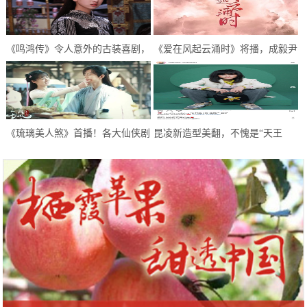
《鸣鸿传》令人意外的古装喜剧，
《爱在风起云涌时》将播，成毅尹
逗趣中感悟人生，开启喜剧新模式
正首次合作，超期待
《琉璃美人煞》首播！各大仙侠剧
昆凌新造型美翻，不愧是“天王
糅杂，甜虐甜虐的，希望不要太虐
嫂”，像极了初恋的感觉