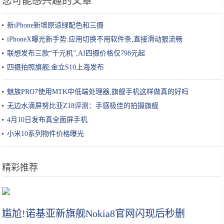
您可能感兴趣的文章
新iPhone新增原谅绿配色和三摄
iPhoneX曝光新手势:应用切换不用软件条,直接滑动狠流畅
联想发布三款“千元机”,AI四摄价格仅798元起
四摄拍照旗舰,金立S10上海发布
魅族PRO7使用MTK中低端处理器,旗舰手机这样做真的好吗
无边水滴屏努比亚Z18评测：手感极佳的拍摄旗舰
4月10日发布真全面屏手机
小米10系列物件价格曝光
精彩推荐
浙江温州唯一的5A景区，与黄山泰山齐名，被誉为“东南第一山”
尴尬!诺基亚新旗舰Nokia8官网闪现后秒删