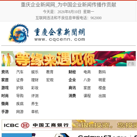
重庆企业新闻网_为中国企业新闻传播作贡献
今天是：2026年8月10日 星期一
互联网违法和不良信息举报电话：962000
广告
资讯
汽车
娱乐
教育
财经
电商
数码
家居
证券
理财
宏观
企业
八卦
明星
游戏
护肤
彩妆
商讯
家居
楼盘
时尚
导购
评测
消费
课程
出国
微商
疾病
养生
手游
网游
单机