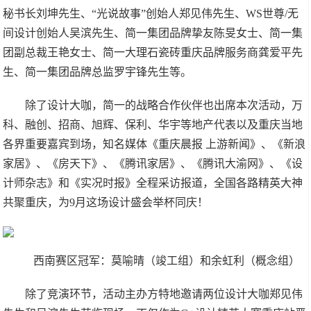
秘书长刘坤先生、“光说故事”创始人郑见伟先生、WS世尊/无
间设计创始人吴滨先生、简一集团品牌挚友陈旻女士、简一集
团副总裁王艳女士、简一大理石瓷砖重庆品牌服务商龚爱平先
生、简一集团品牌总监罗宇锋先生等。
除了设计大咖，简一的战略合作伙伴也出席本次活动，万
科、融创、招商、旭辉、保利、华宇等地产代表以及重庆当地
各界重要嘉宾到场，知名媒体《重庆晨报 上游新闻》、《新浪
家居》、《房天下》、《腾讯家居》、《腾讯大渝网》、《设
计师杂志》和《实况时报》全程采访报道，全国各路精英大神
共聚重庆，为9月这场设计盛会举杯同庆！
西南赛区冠军：莫喻晴（竣工组）和余虹利（概念组）
除了竞演环节，活动主办方特地邀请两位设计大咖郑见伟