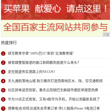
广告
热度排行
1
续写教育华章“100%巴川”来到“北海教育城”
2
被官媒整版报道的曲江新鸥鹏到底是什么来头？
3
走在脱虚务实道路上的SECOS！
4
天九通航落地山城 助力重庆打造西南地区水、陆、空交通枢纽
5
社区拼单送货到家，重庆云阳销巴生鲜超市便民举措受热捧
6
华为10点正式官宣，又有4款华为手机，开始公测最新系统了
7
德赛电池/欣旺达或失去苹果订单 传LG独吞iPhone 9电池订单