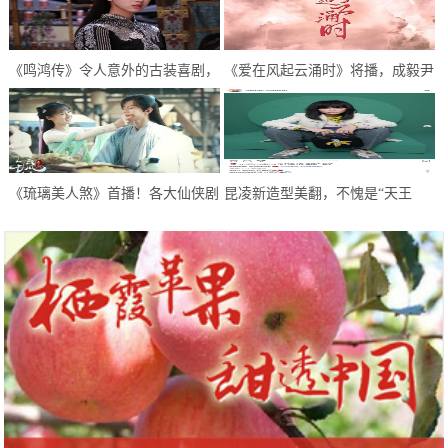
《鸣鸿传》令人意外的古装喜剧，
《爱在风起云涌时》将播，成毅尹
逗趣中感悟人生，开启喜剧新模式
正首次合作，超期待
《琉璃美人煞》首播！各大仙侠剧
昆凌新造型美翻，不愧是“天王
糅杂，甜虐甜虐的，希望不要太虐
嫂”，像极了初恋的感觉