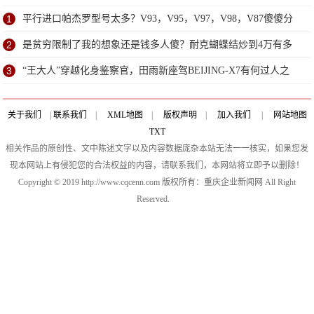
1
平行进口帕杰罗型号太多？V93，V95，V97，V98，V87傻傻分
不清？
2
是贫穷限制了我的想象还是钱多人傻？耐克蝴蝶结炒到4万有多
离谱
3
“王大人”穿越化身鉴察官，田雨新座驾BEIJING-X7有何过人之
处？
关于我们
|
联系我们
|
XML地图
|
版权声明
|
加入我们
|
网站地图
TXT
相关作品的原创性、文中陈述文字以及内容数据庞杂本站无法一一核实，如果您发
现本网站上有侵犯您的合法权益的内容，请联系我们，本网站将立即予以删除！
Copyright © 2019 http://www.cqcenn.com 版权所有：重庆企业新闻网 All Right
Reserved.