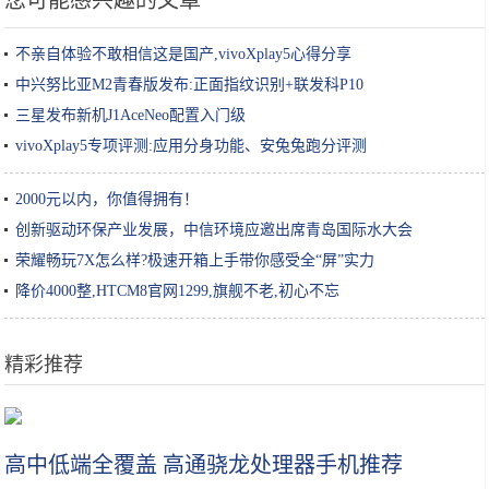
您可能感兴趣的文章
不亲自体验不敢相信这是国产,vivoXplay5心得分享
中兴努比亚M2青春版发布:正面指纹识别+联发科P10
三星发布新机J1AceNeo配置入门级
vivoXplay5专项评测:应用分身功能、安兔兔跑分评测
2000元以内，你值得拥有！
创新驱动环保产业发展，中信环境应邀出席青岛国际水大会
荣耀畅玩7X怎么样?极速开箱上手带你感受全“屏”实力
降价4000整,HTCM8官网1299,旗舰不老,初心不忘
精彩推荐
中国四大美食之城，勾魂的“难忘味道”，错过一个都遗憾
高中低端全覆盖 高通骁龙处理器手机推荐