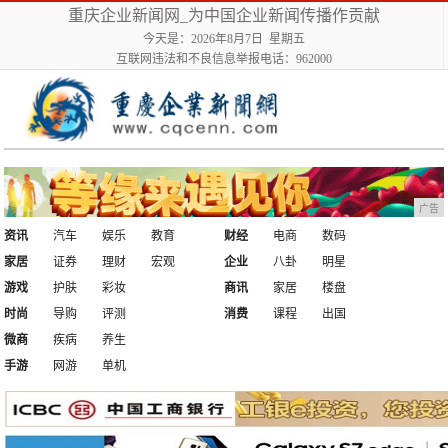
重庆企业新闻网_为中国企业新闻传播作贡献
今天是：2026年8月7日 星期五
互联网违法和不良信息举报电话：962000
广告
资讯
汽车
娱乐
教育
财经
电商
数码
家居
证券
理财
宏观
企业
八卦
明星
游戏
护肤
彩妆
商讯
家居
楼盘
时尚
导购
评测
消费
课程
出国
微商
疾病
养生
手游
网游
单机