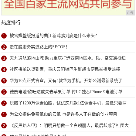
广告
热度排行
1
被官媒整版报道的曲江新鸥鹏到底是什么来头？
2
走在脱虚务实道路上的SECOS！
3
天九通航落地山城 助力重庆打造西南地区水、陆、空交通枢纽
4
社区拼单送货到家，重庆云阳销巴生鲜超市便民举措受热捧
5
华为10点正式官宣，又有4款华为手机，开始公测最新系统了
6
德赛电池/欣旺达或失去苹果订单 传LG独吞iPhone 9电池订单
7
玩腻了1200万像素拍照，试试这几款1亿像素手机，最低只要两
千多
1
为公众提供免费纸巾的云纸 也是许多人正在做的创业项目
2
《反黑路人甲》：明明只想做一个白领丽人，最后却成了社团大