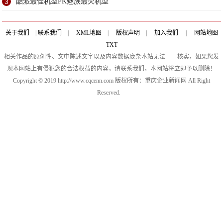
姐大
3
酷派最佳机型PK魅族最火机型
关于我们
|
联系我们
|
XML地图
|
版权声明
|
加入我们
|
网站地图
TXT
相关作品的原创性、文中陈述文字以及内容数据庞杂本站无法一一核实，如果您发
现本网站上有侵犯您的合法权益的内容，请联系我们，本网站将立即予以删除！
Copyright © 2019 http://www.cqcenn.com 版权所有：重庆企业新闻网 All Right
Reserved.