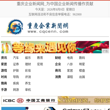
重庆企业新闻网_为中国企业新闻传播作贡献
今天是：2026年8月9日 星期日
互联网违法和不良信息举报电话：962000
广告
资讯
汽车
娱乐
教育
财经
电商
数码
家居
证券
理财
宏观
企业
八卦
明星
游戏
护肤
彩妆
商讯
家居
楼盘
时尚
导购
评测
消费
课程
出国
微商
疾病
养生
手游
网游
单机