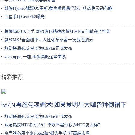
魅族Flyme6鲸跃OS更新:鲸鱼喷泉悬浮球、状态栏灵动有趣
三星手环GearFit2曝光
荣耀畅玩6X上手:双摄虚化精确度超红米Pro,但输在了性能
魅族MX5全面测评，人性化革命第一次战胜跑分
移动联通4G定制华为G9Plus正式发布
vivo,oppo,一加,步步高的这些关系
精彩推荐
早春乍暖还寒 雪后的商丘古城，一片苍茫，满眼尽是沧桑和厚重
ivi小i再施勾魂媚术!如果爱明星大咖皆拜倒裙下
移动联通4G定制华为G9Plus正式发布
网友热议HTC新机A9！不吹不黑你认为HTC怎么样？
雷军铁心用小米Note2和“概念手机”打高端市场