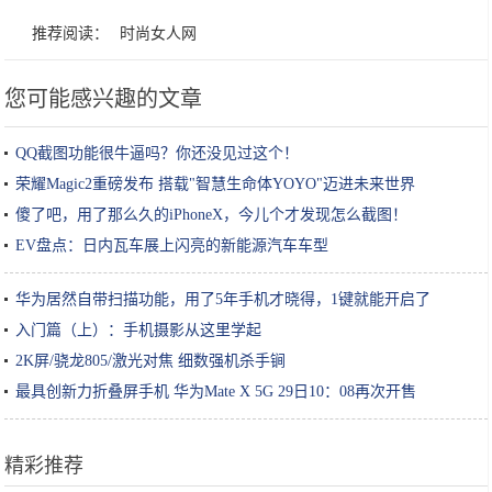
推荐阅读：
时尚女人网
您可能感兴趣的文章
QQ截图功能很牛逼吗？你还没见过这个！
荣耀Magic2重磅发布 搭载"智慧生命体YOYO"迈进未来世界
傻了吧，用了那么久的iPhoneX，今儿个才发现怎么截图！
EV盘点：日内瓦车展上闪亮的新能源汽车车型
华为居然自带扫描功能，用了5年手机才晓得，1键就能开启了
入门篇（上）：手机摄影从这里学起
2K屏/骁龙805/激光对焦 细数强机杀手锏
最具创新力折叠屏手机 华为Mate X 5G 29日10：08再次开售
精彩推荐