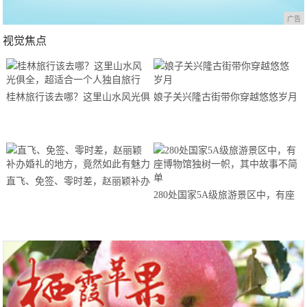
广告
视觉焦点
桂林旅行该去哪？这里山水风光俱
娘子关兴隆古街带你穿越悠悠岁月
全，超适合一个人独自旅行
直飞、免签、零时差，赵丽颖补办
280处国家5A级旅游景区中，有座
婚礼的地方，竟然如此有魅力
博物馆独树一帜，其中故事不简单