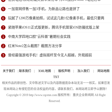
5
一加官网停售一加3手机，为新品让路也是拼了
6
玩腻了1200万像素拍照，试试这几款1亿像素手机，最低只要两
千多
7
紧随苹果iOS11正式版更新，腾讯手机管家iOS防骚扰版上架
1
中南大学四地口腔“云科普”暑期社会实践
2
红米Note2怎么截图？截图方法分享
3
曾经最强游戏手机！虚拟摇杆至今无人超越，外观超前
关于我们
|
联系我们
|
XML地图
|
版权声明
|
加入我们
|
网站地图
TXT
相关作品的原创性、文中陈述文字以及内容数据庞杂本站无法一一核实，如果您发
现本网站上有侵犯您的合法权益的内容，请联系我们，本网站将立即予以删除！
Copyright © 2019 http://www.cqcenn.com 版权所有：重庆企业新闻网 All Right
Reserved.