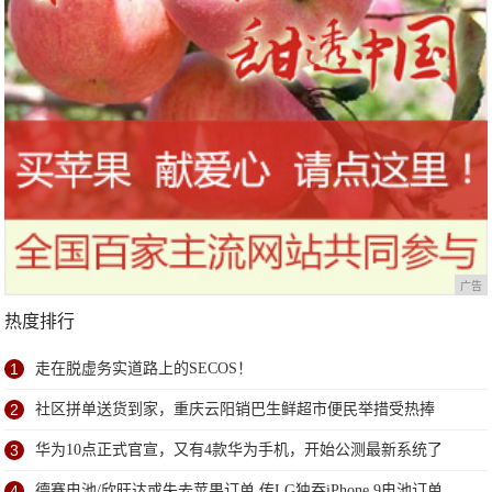
广告
热度排行
1
走在脱虚务实道路上的SECOS！
2
社区拼单送货到家，重庆云阳销巴生鲜超市便民举措受热捧
3
华为10点正式官宣，又有4款华为手机，开始公测最新系统了
4
德赛电池/欣旺达或失去苹果订单 传LG独吞iPhone 9电池订单