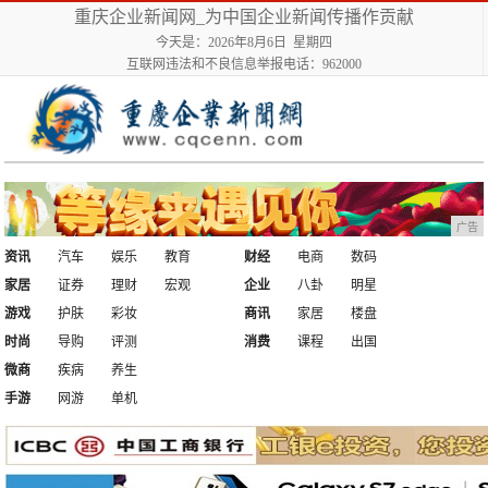
重庆企业新闻网_为中国企业新闻传播作贡献
今天是：2026年8月6日 星期四
互联网违法和不良信息举报电话：962000
广告
资讯
汽车
娱乐
教育
财经
电商
数码
家居
证券
理财
宏观
企业
八卦
明星
游戏
护肤
彩妆
商讯
家居
楼盘
时尚
导购
评测
消费
课程
出国
微商
疾病
养生
手游
网游
单机