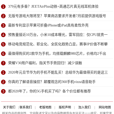
1
379元有多香？JEETAirPlus动铁+高通芯片真无线耳机体验
2
无版号游戏大限将至？苹果商店要求开发者7月前提供游戏版号
批文
3
最新专利显示苹果可折叠iPhone或iPad具有柔性外壳
4
预售量接近10万台，小米10成本曝光，雷军回应：仅CPU就贵一
倍
5
移动电竞规范化、职业化、全民化趋势凸显，赛亊IP价值不断攀
升
6
最值得购买的2款华为手机，均搭载麒麟980芯片，价格均2千出
头
7
荣耀V30用户福利，指关节手势回归！减少误触
1
2020年元旦节华为的手机不能乱买！总结华为最值得买的是这三
款
2
你真的了解语音操控？颠覆观念的360手机vizza语音助手
3
都2020年了，你的5G手机买了吗？各个价位都有推荐
关于我们
|
联系我们
|
老版地图
|
版权声明
|
加入我们
|
网站地图
相关作品的原创性、文中陈述文字以及内容数据庞杂本站无法一一核实，如果您发