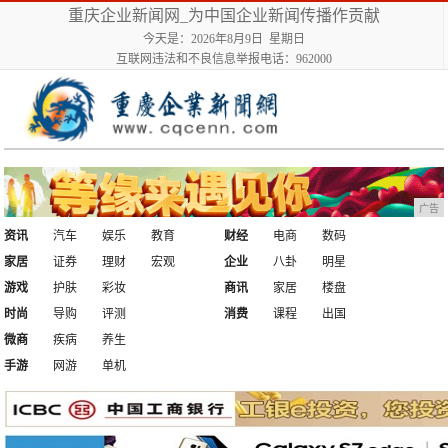
重庆企业新闻网_为中国企业新闻传播作贡献
今天是：2026年8月9日 星期日
互联网违法和不良信息举报电话：962000
广告
资讯
汽车
娱乐
教育
财经
电商
数码
家居
证券
理财
宏观
企业
八卦
明星
游戏
护肤
彩妆
商讯
家居
楼盘
时尚
导购
评测
消费
课程
出国
微商
疾病
养生
手游
网游
单机