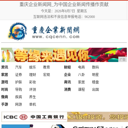
重庆企业新闻网_为中国企业新闻传播作贡献
今天是：2026年8月7日 星期五
互联网违法和不良信息举报电话：962000
广告
资讯
汽车
娱乐
教育
财经
电商
数码
家居
证券
理财
宏观
企业
八卦
明星
游戏
护肤
彩妆
商讯
家居
楼盘
时尚
导购
评测
消费
课程
出国
微商
疾病
养生
手游
网游
单机