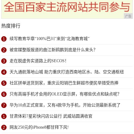
广告
热度排行
1
续写教育华章“100%巴川”来到“北海教育城”
2
被官媒整版报道的曲江新鸥鹏到底是什么来头？
3
走在脱虚务实道路上的SECOS！
4
天九通航落地山城 助力重庆打造西南地区水、陆、空交通枢纽
5
社区拼单送货到家，重庆云阳销巴生鲜超市便民举措受热捧
6
只有高端手机才会用的OLED显示屏，有哪些优点和缺点呢？
7
华为10点正式官宣，又有4款华为手机，开始公测最新系统了
1
甘肃体彩7星彩快闪店公益行 武威站圆满收官
2
网友250元的iPhone8都甘拜下风!