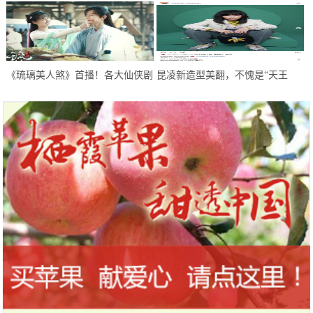
逗趣中感悟人生，开启喜剧新模式
正首次合作，超期待
《琉璃美人煞》首播！各大仙侠剧
昆凌新造型美翻，不愧是“天王
糅杂，甜虐甜虐的，希望不要太虐
嫂”，像极了初恋的感觉