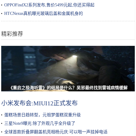
OPPOFindX2系列发布,售价5499元起,你还买得起
HTCNexus真机曝光玻璃后盖和金属机身的
精彩推荐
《重启之极海听雷》的结局是什么？吴邪最终找到雷城病情缓解
小米发布会:MIUI12正式发布
蛋糕场景日趋转型，元祖梦蛋糕双重升级
三星Note9曝光:除了外观几乎全升级了
全球首款折叠屏翻盖机亮相杨元庆:可以啪一声挂掉电话