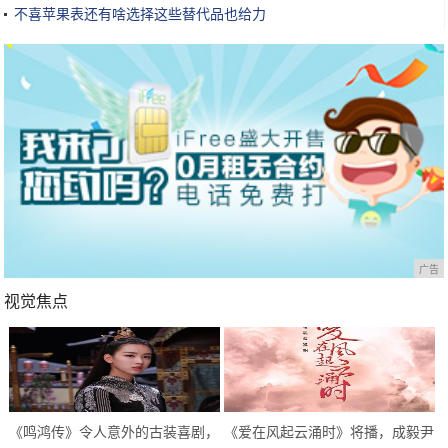
不喜苹果表还有啥选择这些替代品也给力
广告
视觉焦点
《鸣鸿传》令人意外的古装喜剧，
《爱在风起云涌时》将播，成毅尹