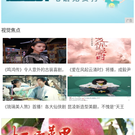
广告
视觉焦点
《鸣鸿传》令人意外的古装喜剧，
《爱在风起云涌时》将播，成毅尹
逗趣中感悟人生，开启喜剧新模式
正首次合作，超期待
《琉璃美人煞》首播！各大仙侠剧
昆凌新造型美翻，不愧是“天王
糅杂，甜虐甜虐的，希望不要太虐
嫂”，像极了初恋的感觉