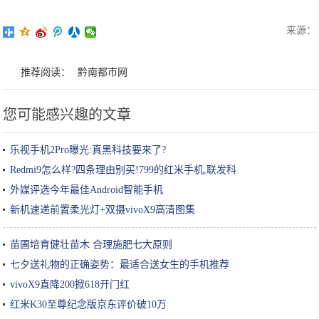
来源：
推荐阅读：
黔南都市网
您可能感兴趣的文章
乐视手机2Pro曝光:真黑科技要来了?
Redmi9怎么样?四条理由别买!799的红米手机,联发科
外媒评选今年最佳Android智能手机
新机速递前置柔光灯+双摄vivoX9高清图集
苗圃培育健壮苗木 合理施肥七大原则
七夕送礼物的正确姿势：最适合送女生的手机推荐
vivoX9直降200掀618开门红
红米K30至尊纪念版京东评价破10万