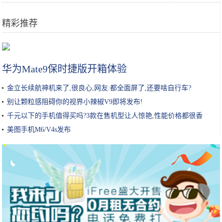
精彩推荐
疫情解除后，这15个城市告诉你中国有多美，一个都别放过
华为Mate9保时捷版开箱体验
金立长续航神机来了,很良心,网友:都全面屏了,还要啥自行车?
别让颗粒感阻碍你的视界小辣椒V9即将发布!
千元以下的手机值得买吗?3款在售机型让人惊艳,性能价格都很香
美图手机M6/V4s发布