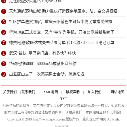
3
走在脱虚务实道路上的SECOS！
4
天九通航落地山城 助力重庆打造西南地区水、陆、空交通枢纽
5
社区拼单送货到家，重庆云阳销巴生鲜超市便民举措受热捧
6
华为10点正式官宣，又有4款华为手机，开始公测最新系统了
7
德赛电池/欣旺达或失去苹果订单 传LG独吞iPhone 9电池订单
1
武汉“最快”星巴克门店，有多快？啡快
2
华硕电神5000：5000mAh成就出众续航
3
出差唐山去了一次高端男士会所，流连忘返
关于我们
|
联系我们
|
XML地图
|
版权声明
|
加入我们
|
网站地图
TXT
相关作品的原创性、文中陈述文字以及内容数据庞杂本站无法一一核实，如果您发
现本网站上有侵犯您的合法权益的内容，请联系我们，本网站将立即予以删除！
Copyright © 2019 http://www.cqcenn.com 版权所有：重庆企业新闻网 All Right
Reserved.