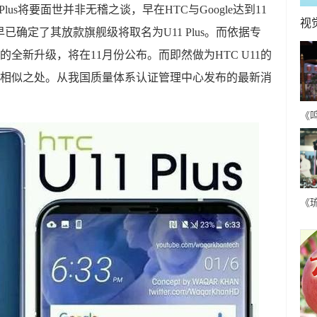
Plus将要面世并非无稽之谈，早在HTC与Google达到11
视
已确定了其放款旗舰级将取名为U11 Plus。而依据专
U11的全新升级，将在11月份公布。而即然做为HTC U11的
面一种相似之处。从我国质量体系认证管理中心发布的最新消
《
古
人
《
各
甜