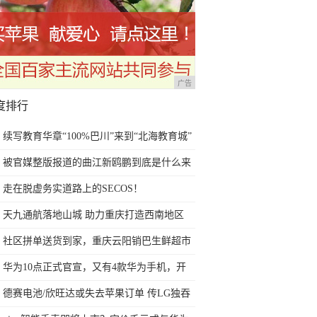
广告
度排行
续写教育华章“100%巴川”来到“北海教育城”
被官媒整版报道的曲江新鸥鹏到底是什么来
头？
走在脱虚务实道路上的SECOS！
天九通航落地山城 助力重庆打造西南地区
水、陆、空交通枢纽
社区拼单送货到家，重庆云阳销巴生鲜超市
便民举措受热捧
华为10点正式官宣，又有4款华为手机，开
始公测最新系统了
德赛电池/欣旺达或失去苹果订单 传LG独吞