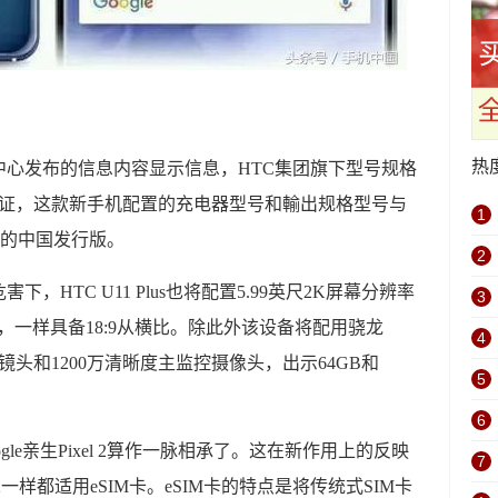
热
中心发布的信息内容显示信息，HTC集团旗下型号规格
了3C认证，这款新手机配置的充电器型号和輸出规格型号与
1
lus的中国发行版。
2
HTC U11 Plus也将配置5.99英尺2K屏幕分辨率
3
，一样具备18:9从横比。除此外该设备将配用骁龙
4
镜头和1200万清晰度主监控摄像头，出示64GB和
5
6
Google亲生Pixel 2算作一脉相承了。这在新作用上的反映
7
xel 2一样都适用eSIM卡。eSIM卡的特点是将传统式SIM卡