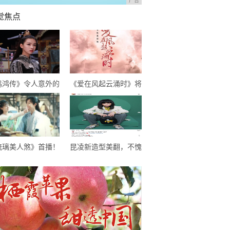
广告
觉焦点
鸣鸿传》令人意外的
《爱在风起云涌时》将
装喜剧，逗趣中感悟
播，成毅尹正首次合
生，开启喜剧新模式
作，超期待
琉璃美人煞》首播！
昆凌新造型美翻，不愧
大仙侠剧糅杂，甜虐
是“天王嫂”，像极了初
虐的，希望不要太虐
恋的感觉