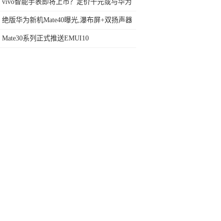
iPhone 9电池订单
vivo智能手表即将上市？定价千元或与华为
直接竞争
绝版华为新机Mate40曝光,瀑布屏+双扬声器
+圆形四摄
Mate30系列正式推送EMUI10