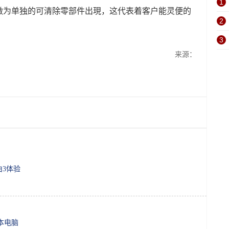
1
做为单独的可清除零部件出現，这代表着客户能灵便的
2
3
来源：
由3体验
记本电脑