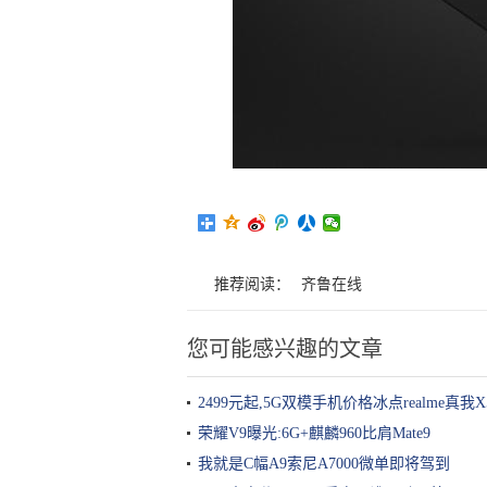
推荐阅读：
齐鲁在线
您可能感兴趣的文章
2499元起,5G双模手机价格冰点realme真我
荣耀V9曝光:6G+麒麟960比肩Mate9
我就是C幅A9索尼A7000微单即将驾到