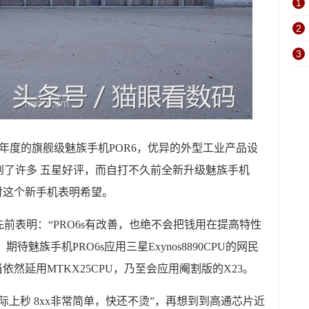
1
2
3
半年度的旗舰级魅族手机POR6，优异的外型工业产品设
到了许多 五星好评，而自打不久前全新升级魅族手机
也对这个新手机表明希望。
前表明：“PRO6s有改善，也绝不会把钱用在提高特性
待魅族手机PRO6s应用三星Exynos8890CPU的网民
依然延用MTKX25CPU，乃至会应用阉割版的X23。
实际上秒 8xx非常简单，快还不烫”，再想到到高通芯片近