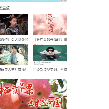
广告
觉焦点
鸣鸿传》令人意外的
《爱在风起云涌时》将
装喜剧，逗趣中感悟
播，成毅尹正首次合
生，开启喜剧新模式
作，超期待
琉璃美人煞》首播！
昆凌新造型美翻，不愧
大仙侠剧糅杂，甜虐
是“天王嫂”，像极了初
虐的，希望不要太虐
恋的感觉