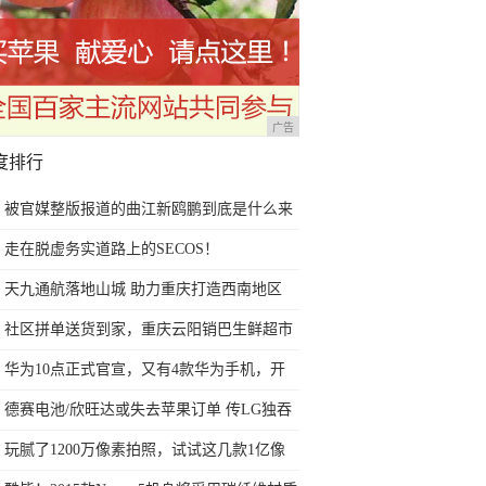
广告
度排行
被官媒整版报道的曲江新鸥鹏到底是什么来
头？
走在脱虚务实道路上的SECOS！
天九通航落地山城 助力重庆打造西南地区
水、陆、空交通枢纽
社区拼单送货到家，重庆云阳销巴生鲜超市
便民举措受热捧
华为10点正式官宣，又有4款华为手机，开
始公测最新系统了
德赛电池/欣旺达或失去苹果订单 传LG独吞
iPhone 9电池订单
玩腻了1200万像素拍照，试试这几款1亿像