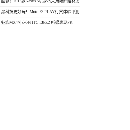
素手机，最低只要两千多
酷毙！2015款Nexus 5机身将采用碳纤维材质
黑科技更好玩！Moto Z² PLAY行货体验评测
魅族MX4/小米4/HTC E8/Z2 听感表现PK