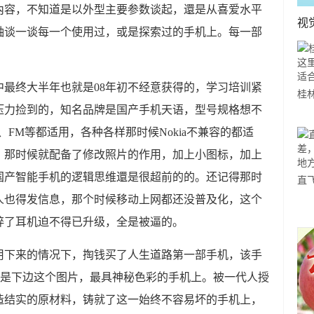
內容，不知道是以外型主要参数谈起，還是从喜爱水平
视
轴谈一谈每一个使用过，或是探索过的手机上。每一部
最终大半年也就是08年初不经意获得的，学习培训紧
桂
压力捡到的，知名品牌是国产手机天语，型号规格想不
山
、FM等都适用，各种各样那时候Nokia不兼容的都适
一
，那时候就配备了修改照片的作用，加上小图标，加上
国产智能手机的逻辑思维還是很超前的的。还记得那时
直
人也得发信息，那个时候移动上网都还没普及化，这个
赵
方
碎了耳机迫不得已升级，全是被逼的。
用下来的情况下，掏钱买了人生道路第一部手机，该手
100便是下边这个图片，最具神秘色彩的手机上。被一代人授
造结实的原材料，铸就了这一始终不容易坏的手机上，