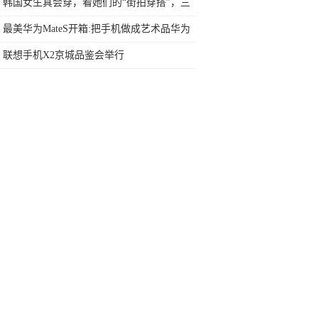
拼了
韩国女生真会穿，看她们的“街拍穿搭”，三
招教你穿出时髦范
最美华为MateS开箱:把手机做成艺术品华为
两年磨一剑
联想手机X2京城品鉴会举行