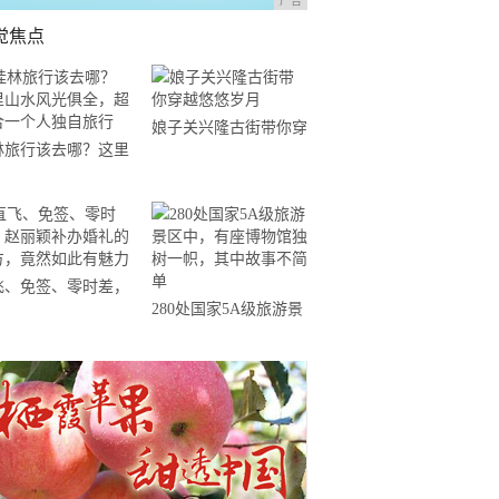
广告
觉焦点
娘子关兴隆古街带你穿
林旅行该去哪？这里
越悠悠岁月
水风光俱全，超适合
个人独自旅行
飞、免签、零时差，
280处国家5A级旅游景
丽颖补办婚礼的地
区中，有座博物馆独树
，竟然如此有魅力
一帜，其中故事不简单