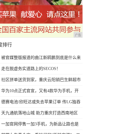
广告
度排行
被官媒整版报道的曲江新鸥鹏到底是什么来
头？
走在脱虚务实道路上的SECOS！
社区拼单送货到家，重庆云阳销巴生鲜超市
便民举措受热捧
华为10点正式官宣，又有4款华为手机，开
始公测最新系统了
德赛电池/欣旺达或失去苹果订单 传LG独吞
iPhone 9电池订单
天九通航落地山城 助力重庆打造西南地区
水、陆、空交通枢纽
一加官网停售一加3手机，为新品让路也是