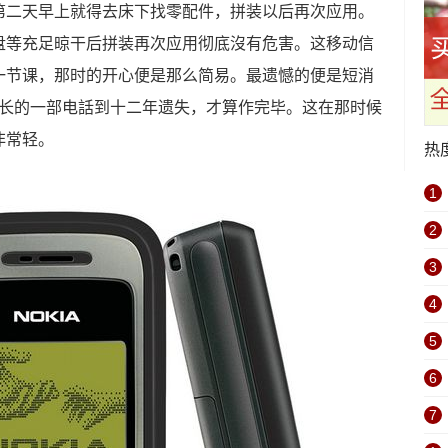
第二天早上就得去床下找零配件，拼装以后再次应用。
盘等充足晾干后拼装再次应用彻底沒有危害。这移动信
一节课，那时的开心便是那么简易。最遗憾的便是短消
最长的一部电話到十二年遗失，才算作完毕。这在那时候
非常轻。
热
1
2
3
4
5
6
7