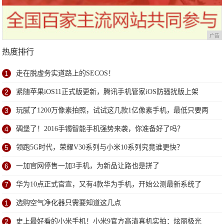
广告
热度排行
1
走在脱虚务实道路上的SECOS！
2
紧随苹果iOS11正式版更新，腾讯手机管家iOS防骚扰版上架
3
玩腻了1200万像素拍照，试试这几款1亿像素手机，最低只要两
千多
4
碉堡了！2016手镯智能手机强势来袭，你准备好了吗？
5
领跑5G时代，荣耀V30系列与小米10系列究竟谁更快？
6
一加官网停售一加3手机，为新品让路也是拼了
7
华为10点正式官宣，又有4款华为手机，开始公测最新系统了
1
选购空气净化器只需要知道这几点
2
史上最好看的小米手机！小米9官方高清真机实拍：炫丽极光