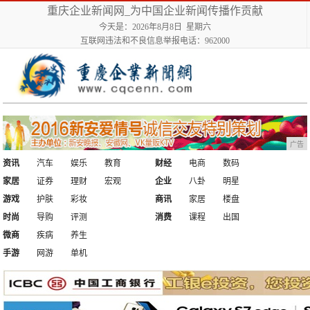
重庆企业新闻网_为中国企业新闻传播作贡献
今天是：2026年8月8日 星期六
互联网违法和不良信息举报电话：962000
广告
资讯
汽车
娱乐
教育
财经
电商
数码
家居
证券
理财
宏观
企业
八卦
明星
游戏
护肤
彩妆
商讯
家居
楼盘
时尚
导购
评测
消费
课程
出国
微商
疾病
养生
手游
网游
单机