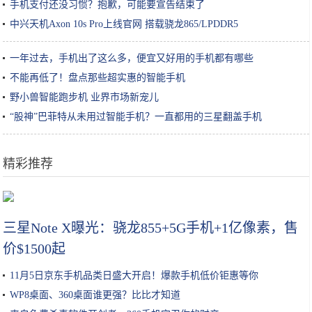
手机支付还没习惯？抱歉，可能要宣告结束了
中兴天机Axon 10s Pro上线官网 搭载骁龙865/LPDDR5
一年过去，手机出了这么多，便宜又好用的手机都有哪些
不能再低了！盘点那些超实惠的智能手机
野小兽智能跑步机 业界市场新宠儿
“股神”巴菲特从未用过智能手机？一直都用的三星翻盖手机
精彩推荐
我国最值得去的3个景点，都是世界之最，外国人挤破脑袋都想来
三星Note X曝光：骁龙855+5G手机+1亿像素，售
价$1500起
11月5日京东手机品类日盛大开启！爆款手机低价钜惠等你
WP8桌面、360桌面谁更强？比比才知道