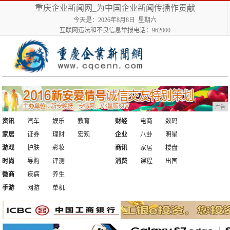
重庆企业新闻网_为中国企业新闻传播作贡献
今天是：2026年8月8日 星期六
互联网违法和不良信息举报电话：962000
广告
资讯
汽车
娱乐
教育
财经
电商
数码
家居
证券
理财
宏观
企业
八卦
明星
游戏
护肤
彩妆
商讯
家居
楼盘
时尚
导购
评测
消费
课程
出国
微商
疾病
养生
手游
网游
单机