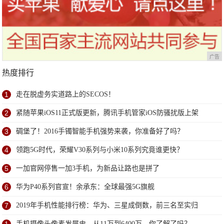
广告
热度排行
1
走在脱虚务实道路上的SECOS！
2
紧随苹果iOS11正式版更新，腾讯手机管家iOS防骚扰版上架
3
碉堡了！2016手镯智能手机强势来袭，你准备好了吗？
4
领跑5G时代，荣耀V30系列与小米10系列究竟谁更快？
5
一加官网停售一加3手机，为新品让路也是拼了
6
华为P40系列官宣！余承东：全球最强5G旗舰
7
2019年手机性能排行榜：华为、三星成倒数，前三名至实归
手机摄像头像素发展史，从11万到6400万，你了解了吗？